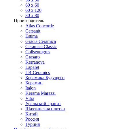
60 х 60
60 x 120
80 x 80
Производитель
Atlas Concorde
Cersanit
Estima
Gracia Ceramica
Ceramica Classic
Coliseumgres
Grasaro
Kerranova
Laparet
LB-Ceramics
Керамика Будущего
Керамин
Italon
Kerama Marazzi
Vitra
Уральский гранит
Шахтинская плитка
Китай
Россия
Турция