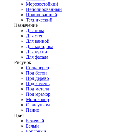
Морозостойкий
Неполированный
Полированный
Технический
Назначение
Для пола
Для стен
Для ванной
Для коридора
Для кухни
Для фасада
Рисунок
Соль-перец
Под бетон
Под дерево
Под камень
Под металл
Под мрамор
Моноколор
С рисунком
Панно
Цвет
Бежевый
Белый
Бордовый