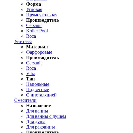
Форма
Угловая
Прямоугольная
Производитель
Cersanit
Koller Pool
Roca
Унитазы
Материал
Фарфоровые
Производитель
Cersanit
Roca
Vitra
Тип
Напольные
Подвесные
С инсталяцией
Смесители
Назначение
Для ванны
Для ванны с душем
Для душа
Для раковины
Производитель