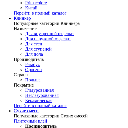
Primacolore
Китай
Перейти в полный каталог
Клинкер
Популярные категории Клинкера
Назначение
Для внутренней отделки
Дня наружной отделки
Для стен
Для ступеней
Для пола
Производитель
Paradyz
Opoczno
Страна
Польша
Покрытие
Глазурованная
Неглазурованная
Керамическая
Перейти в полный каталог
Сухие смеси
Популярные категории Сухих смесей
Плиточный клей
Производитель