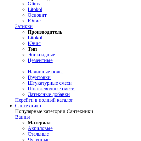
Glims
Litokol
Основит
Юнис
Затирки
Производитель
Litokol
Юнис
Тип
Эпоксидные
Цементные
Наливные полы
Грунтовки
Штукатурные смеси
Шпатлевочные смеси
Латексные добавки
Перейти в полный каталог
Сантехника
Популярные категории Сантехники
Ванны
Материал
Акриловые
Стальные
Чугунные