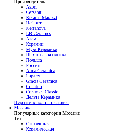
Производитель
Azori
Cersanit
Kerama Marazzi
Нефрит
Kerranova
LB-Ceramics
Атем
Керамин
Муза-Керамика
Шахтинская плитка
Польша
Россия
Alma Ceramica
Laparet
Gracia Ceramica
Ceradim
Ceramica Classic
Дельта Керамика
Перейти в полный каталог
Мозаика
Популярные категории Мозаики
Тип
Стеклянная
Керамическая