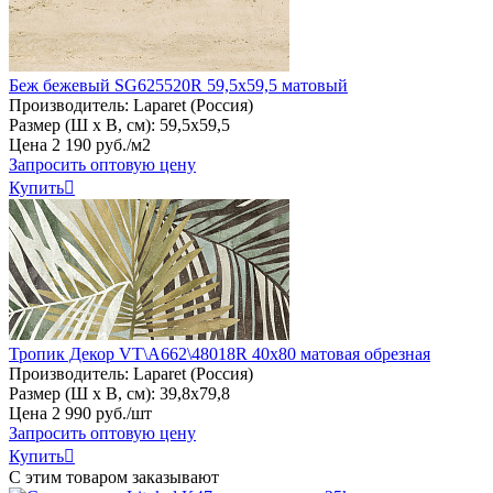
Беж бежевый SG625520R 59,5х59,5 матовый
Производитель:
Laparet (Россия)
Размер (Ш х В, см):
59,5х59,5
Цена
2
190
руб
.
/м2
Запросить оптовую цену
Купить

Тропик Декор VT\A662\48018R 40х80 матовая обрезная
Производитель:
Laparet (Россия)
Размер (Ш х В, см):
39,8х79,8
Цена
2
990
руб
.
/шт
Запросить оптовую цену
Купить

С этим товаром заказывают