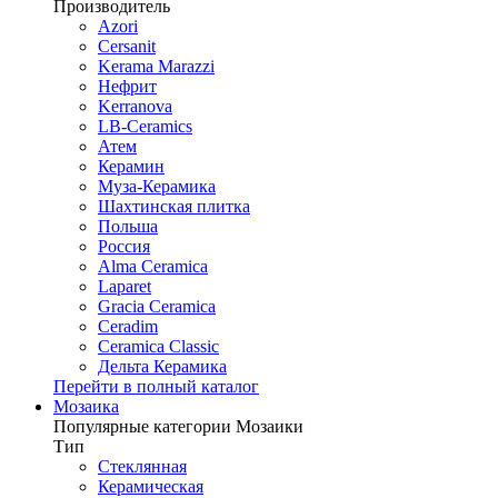
Производитель
Azori
Cersanit
Kerama Marazzi
Нефрит
Kerranova
LB-Ceramics
Атем
Керамин
Муза-Керамика
Шахтинская плитка
Польша
Россия
Alma Ceramica
Laparet
Gracia Ceramica
Ceradim
Ceramica Classic
Дельта Керамика
Перейти в полный каталог
Мозаика
Популярные категории Мозаики
Тип
Стеклянная
Керамическая