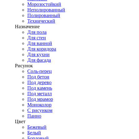
Морозостойкий
Неполированный
Полированный
Технический
Назначение
Для пола
Для стен
Для ванной
Для коридора
Для кухни
Для фасада
Рисунок
Соль-перец
Под бетон
Под дерево
Под камень
Под металл
Под мрамор
Моноколор
С рисунком
Панно
Цвет
Бежевый
Белый
Бордовый