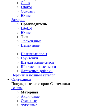
Glims
Litokol
Основит
Юнис
Затирки
Производитель
Litokol
Юнис
Тип
Эпоксидные
Цементные
Наливные полы
Грунтовки
Штукатурные смеси
Шпатлевочные смеси
Латексные добавки
Перейти в полный каталог
Сантехника
Популярные категории Сантехники
Ванны
Материал
Акриловые
Стальные
Чугунные