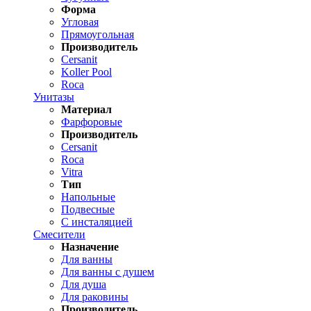
Форма
Угловая
Прямоугольная
Производитель
Cersanit
Koller Pool
Roca
Унитазы
Материал
Фарфоровые
Производитель
Cersanit
Roca
Vitra
Тип
Напольные
Подвесные
С инсталяцией
Смесители
Назначение
Для ванны
Для ванны с душем
Для душа
Для раковины
Производитель