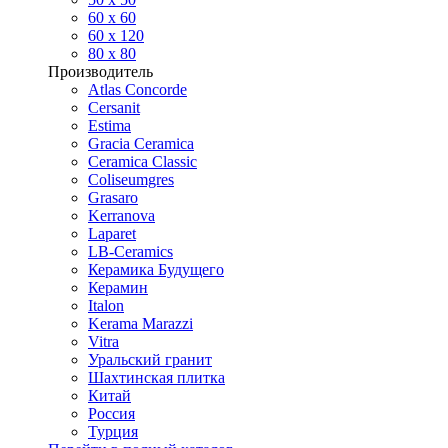
60 х 60
60 x 120
80 x 80
Производитель
Atlas Concorde
Cersanit
Estima
Gracia Ceramica
Ceramica Classic
Coliseumgres
Grasaro
Kerranova
Laparet
LB-Ceramics
Керамика Будущего
Керамин
Italon
Kerama Marazzi
Vitra
Уральский гранит
Шахтинская плитка
Китай
Россия
Турция