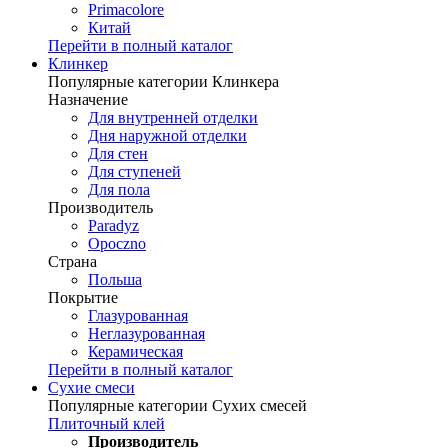
Primacolore
Китай
Перейти в полный каталог
Клинкер
Популярные категории Клинкера
Назначение
Для внутренней отделки
Дня наружной отделки
Для стен
Для ступеней
Для пола
Производитель
Paradyz
Opoczno
Страна
Польша
Покрытие
Глазурованная
Неглазурованная
Керамическая
Перейти в полный каталог
Сухие смеси
Популярные категории Сухих смесей
Плиточный клей
Производитель