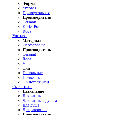
Форма
Угловая
Прямоугольная
Производитель
Cersanit
Koller Pool
Roca
Унитазы
Материал
Фарфоровые
Производитель
Cersanit
Roca
Vitra
Тип
Напольные
Подвесные
С инсталяцией
Смесители
Назначение
Для ванны
Для ванны с душем
Для душа
Для раковины
Производитель