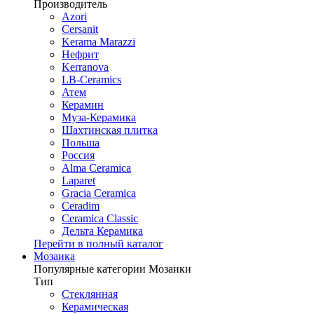
Производитель
Azori
Cersanit
Kerama Marazzi
Нефрит
Kerranova
LB-Ceramics
Атем
Керамин
Муза-Керамика
Шахтинская плитка
Польша
Россия
Alma Ceramica
Laparet
Gracia Ceramica
Ceradim
Ceramica Classic
Дельта Керамика
Перейти в полный каталог
Мозаика
Популярные категории Мозаики
Тип
Стеклянная
Керамическая