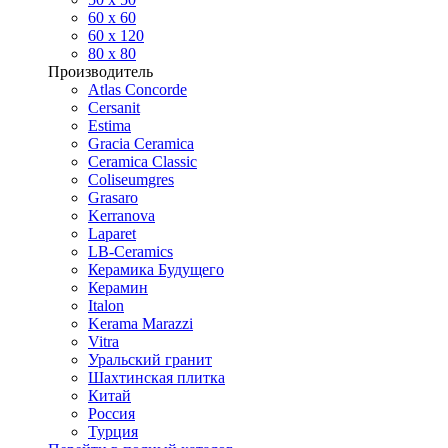
60 х 60
60 x 120
80 x 80
Производитель
Atlas Concorde
Cersanit
Estima
Gracia Ceramica
Ceramica Classic
Coliseumgres
Grasaro
Kerranova
Laparet
LB-Ceramics
Керамика Будущего
Керамин
Italon
Kerama Marazzi
Vitra
Уральский гранит
Шахтинская плитка
Китай
Россия
Турция