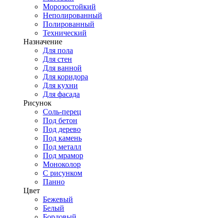
Морозостойкий
Неполированный
Полированный
Технический
Назначение
Для пола
Для стен
Для ванной
Для коридора
Для кухни
Для фасада
Рисунок
Соль-перец
Под бетон
Под дерево
Под камень
Под металл
Под мрамор
Моноколор
С рисунком
Панно
Цвет
Бежевый
Белый
Бордовый