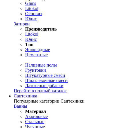
Glims
Litokol
Основит
Юнис
Затирки
Производитель
Litokol
Юнис
Тип
Эпоксидные
Цементные
Наливные полы
Грунтовки
Штукатурные смеси
Шпатлевочные смеси
Латексные добавки
Перейти в полный каталог
Сантехника
Популярные категории Сантехники
Ванны
Материал
Акриловые
Стальные
Чугунные