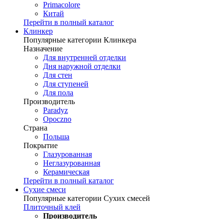
Primacolore
Китай
Перейти в полный каталог
Клинкер
Популярные категории Клинкера
Назначение
Для внутренней отделки
Дня наружной отделки
Для стен
Для ступеней
Для пола
Производитель
Paradyz
Opoczno
Страна
Польша
Покрытие
Глазурованная
Неглазурованная
Керамическая
Перейти в полный каталог
Сухие смеси
Популярные категории Сухих смесей
Плиточный клей
Производитель