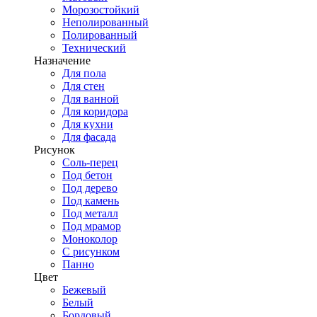
Морозостойкий
Неполированный
Полированный
Технический
Назначение
Для пола
Для стен
Для ванной
Для коридора
Для кухни
Для фасада
Рисунок
Соль-перец
Под бетон
Под дерево
Под камень
Под металл
Под мрамор
Моноколор
С рисунком
Панно
Цвет
Бежевый
Белый
Бордовый