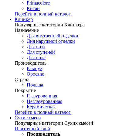
Primacolore
Китай
Перейти в полный каталог
Клинкер
Популярные категории Клинкера
Назначение
Для внутренней отделки
Дня наружной отделки
Для стен
Для ступеней
Для пола
Производитель
Paradyz
Opoczno
Страна
Польша
Покрытие
Глазурованная
Неглазурованная
Керамическая
Перейти в полный каталог
Сухие смеси
Популярные категории Сухих смесей
Плиточный клей
Производитель