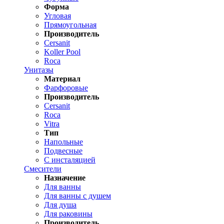
Форма
Угловая
Прямоугольная
Производитель
Cersanit
Koller Pool
Roca
Унитазы
Материал
Фарфоровые
Производитель
Cersanit
Roca
Vitra
Тип
Напольные
Подвесные
С инсталяцией
Смесители
Назначение
Для ванны
Для ванны с душем
Для душа
Для раковины
Производитель