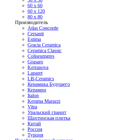
60 х 60
60 x 120
80 x 80
Производитель
Atlas Concorde
Cersanit
Estima
Gracia Ceramica
Ceramica Classic
Coliseumgres
Grasaro
Kerranova
Laparet
LB-Ceramics
Керамика Будущего
Керамин
Italon
Kerama Marazzi
Vitra
Уральский гранит
Шахтинская плитка
Китай
Россия
Турция