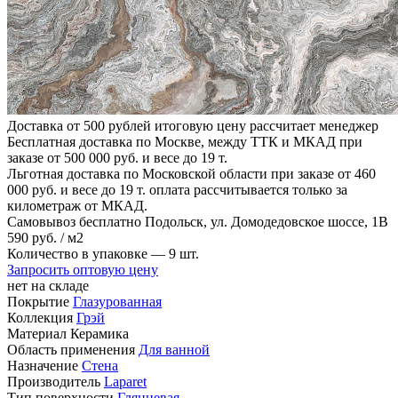
Доставка от 500 рублей
итоговую цену рассчитает менеджер
Бесплатная доставка по Москве, между ТТК и МКАД
при
заказе от 500 000 руб. и весе до 19 т.
Льготная доставка по Московской области
при заказе от 460
000 руб. и весе до 19 т. оплата рассчитывается только за
километраж от МКАД.
Самовывоз бесплатно
Подольск, ул. Домодедовское шоссе, 1В
590
руб.
/ м2
Количество в упаковке —
9 шт.
Запросить оптовую цену
нет на складе
Покрытие
Глазурованная
Коллекция
Грэй
Материал
Керамика
Область применения
Для ванной
Назначение
Стена
Производитель
Laparet
Тип поверхности
Глянцевая