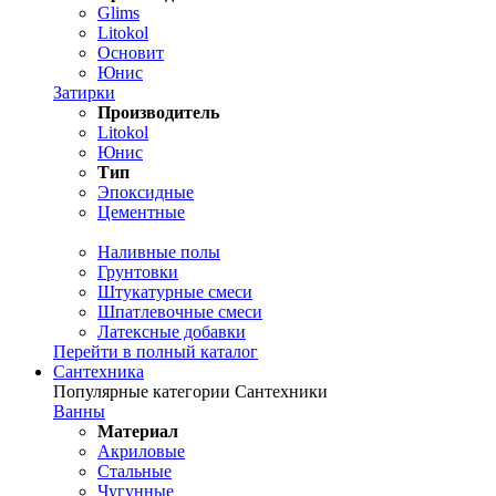
Glims
Litokol
Основит
Юнис
Затирки
Производитель
Litokol
Юнис
Тип
Эпоксидные
Цементные
Наливные полы
Грунтовки
Штукатурные смеси
Шпатлевочные смеси
Латексные добавки
Перейти в полный каталог
Сантехника
Популярные категории Сантехники
Ванны
Материал
Акриловые
Стальные
Чугунные