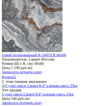
серый полированный K-1605/LR 60х60
Производитель:
Laparet (Россия)
Размер (Ш х В, см):
60х60
Цена
1
190
руб
.
/м2
Запросить оптовую цену
Купить

С этим товаром заказывают
Хит продаж
Сухие смеси Litokol K47 клеевая смесь 25kg
Цена
540
руб
.
/шт
Запросить оптовую цену