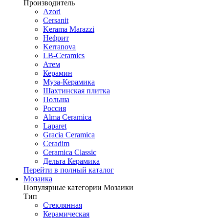
Производитель
Azori
Cersanit
Kerama Marazzi
Нефрит
Kerranova
LB-Ceramics
Атем
Керамин
Муза-Керамика
Шахтинская плитка
Польша
Россия
Alma Ceramica
Laparet
Gracia Ceramica
Ceradim
Ceramica Classic
Дельта Керамика
Перейти в полный каталог
Мозаика
Популярные категории Мозаики
Тип
Стеклянная
Керамическая