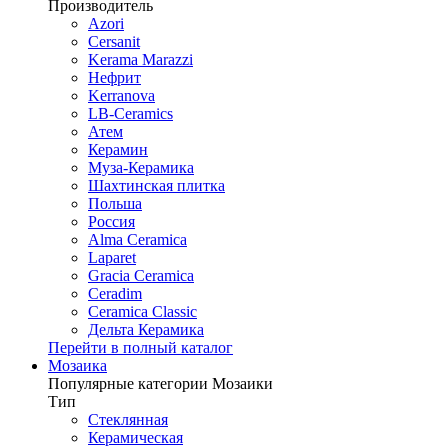
Производитель
Azori
Cersanit
Kerama Marazzi
Нефрит
Kerranova
LB-Ceramics
Атем
Керамин
Муза-Керамика
Шахтинская плитка
Польша
Россия
Alma Ceramica
Laparet
Gracia Ceramica
Ceradim
Ceramica Classic
Дельта Керамика
Перейти в полный каталог
Мозаика
Популярные категории Мозаики
Тип
Стеклянная
Керамическая