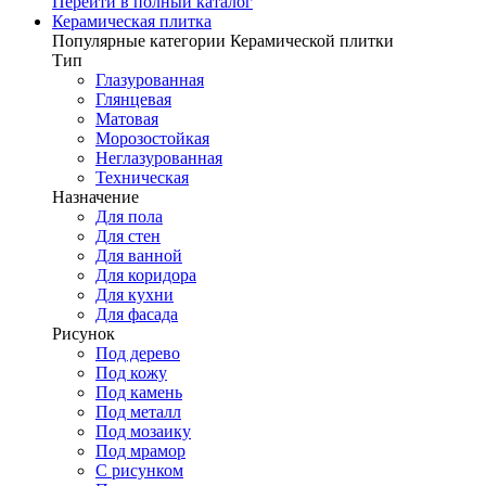
Перейти в полный каталог
Керамическая плитка
Популярные категории Керамической плитки
Тип
Глазурованная
Глянцевая
Матовая
Морозостойкая
Неглазурованная
Техническая
Назначение
Для пола
Для стен
Для ванной
Для коридора
Для кухни
Для фасада
Рисунок
Под дерево
Под кожу
Под камень
Под металл
Под мозаику
Под мрамор
С рисунком