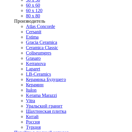
60 х 60
60 x 120
80 x 80
Производитель
Atlas Concorde
Cersanit
Estima
Gracia Ceramica
Ceramica Classic
Coliseumgres
Grasaro
Kerranova
Laparet
LB-Ceramics
Керамика Будущего
Керамин
Italon
Kerama Marazzi
Vitra
Уральский гранит
Шахтинская плитка
Китай
Россия
Турция