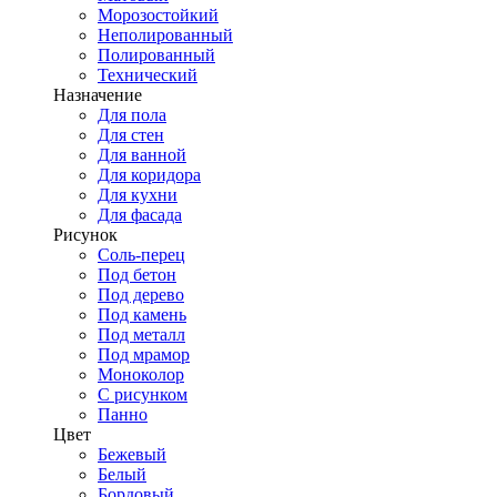
Морозостойкий
Неполированный
Полированный
Технический
Назначение
Для пола
Для стен
Для ванной
Для коридора
Для кухни
Для фасада
Рисунок
Соль-перец
Под бетон
Под дерево
Под камень
Под металл
Под мрамор
Моноколор
С рисунком
Панно
Цвет
Бежевый
Белый
Бордовый