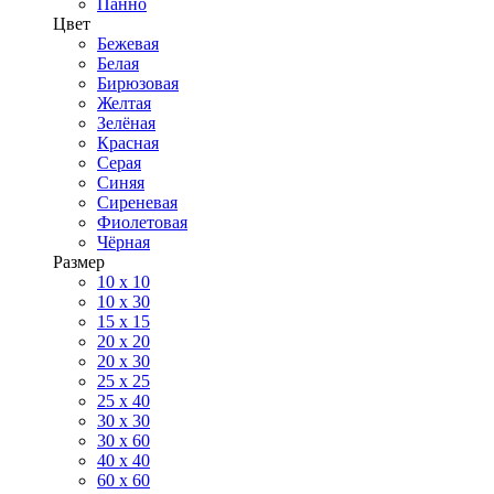
Панно
Цвет
Бежевая
Белая
Бирюзовая
Желтая
Зелёная
Красная
Серая
Синяя
Сиреневая
Фиолетовая
Чёрная
Размер
10 х 10
10 x 30
15 x 15
20 х 20
20 x 30
25 x 25
25 x 40
30 x 30
30 х 60
40 х 40
60 х 60