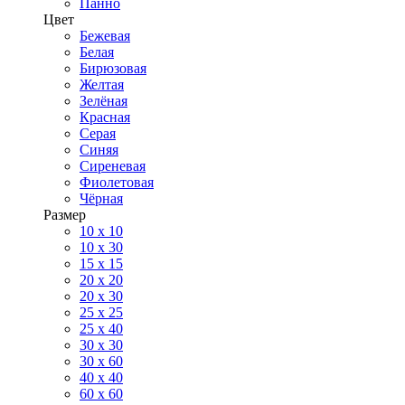
Панно
Цвет
Бежевая
Белая
Бирюзовая
Желтая
Зелёная
Красная
Серая
Синяя
Сиреневая
Фиолетовая
Чёрная
Размер
10 х 10
10 x 30
15 x 15
20 х 20
20 x 30
25 x 25
25 x 40
30 x 30
30 х 60
40 х 40
60 х 60