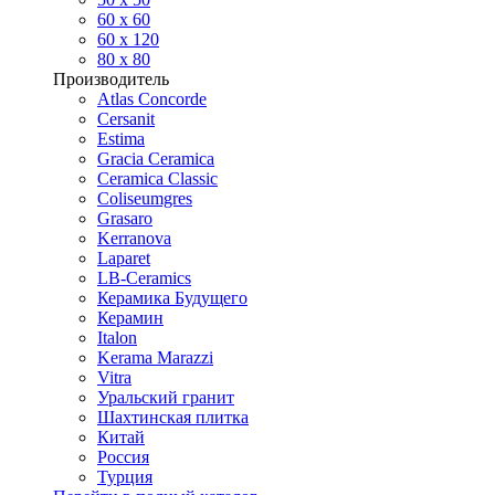
60 х 60
60 x 120
80 x 80
Производитель
Atlas Concorde
Cersanit
Estima
Gracia Ceramica
Ceramica Classic
Coliseumgres
Grasaro
Kerranova
Laparet
LB-Ceramics
Керамика Будущего
Керамин
Italon
Kerama Marazzi
Vitra
Уральский гранит
Шахтинская плитка
Китай
Россия
Турция