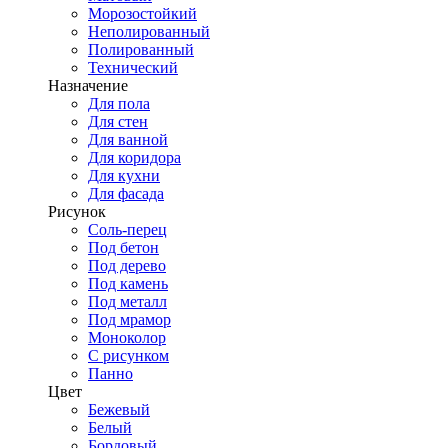
Морозостойкий
Неполированный
Полированный
Технический
Назначение
Для пола
Для стен
Для ванной
Для коридора
Для кухни
Для фасада
Рисунок
Соль-перец
Под бетон
Под дерево
Под камень
Под металл
Под мрамор
Моноколор
С рисунком
Панно
Цвет
Бежевый
Белый
Бордовый