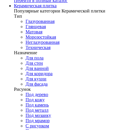
Перейти в полный каталог
Керамическая плитка
Популярные категории Керамической плитки
Тип
Глазурованная
Глянцевая
Матовая
Морозостойкая
Неглазурованная
Техническая
Назначение
Для пола
Для стен
Для ванной
Для коридора
Для кухни
Для фасада
Рисунок
Под дерево
Под кожу
Под камень
Под металл
Под мозаику
Под мрамор
С рисунком