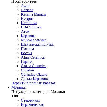
Производитель
Azori
Cersanit
Kerama Marazzi
Нефрит
Kerranova
LB-Ceramics
Атем
Керамин
Муза-Керамика
Шахтинская плитка
Польша
Россия
Alma Ceramica
Laparet
Gracia Ceramica
Ceradim
Ceramica Classic
Дельта Керамика
Перейти в полный каталог
Мозаика
Популярные категории Мозаики
Тип
Стеклянная
Керамическая