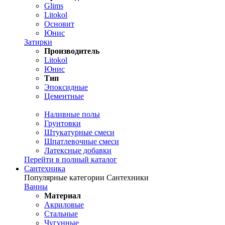
Glims
Litokol
Основит
Юнис
Затирки
Производитель
Litokol
Юнис
Тип
Эпоксидные
Цементные
Наливные полы
Грунтовки
Штукатурные смеси
Шпатлевочные смеси
Латексные добавки
Перейти в полный каталог
Сантехника
Популярные категории Сантехники
Ванны
Материал
Акриловые
Стальные
Чугунные