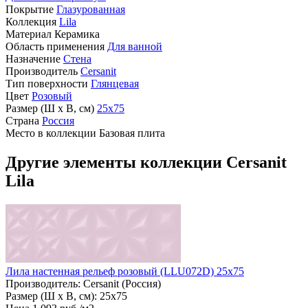
Покрытие
Глазурованная
Коллекция
Lila
Материал
Керамика
Область применения
Для ванной
Назначение
Стена
Производитель
Cersanit
Тип поверхности
Глянцевая
Цвет
Розовый
Размер (Ш х В, см)
25х75
Страна
Россия
Место в коллекции
Базовая плита
Другие элементы коллекции Cersanit
Lila
Лила настенная рельеф розовый (LLU072D) 25x75
Производитель:
Cersanit (Россия)
Размер (Ш х В, см):
25х75