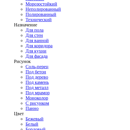
Морозостойкий
Неполированный
Полированный
Технический
Назначение
Для пола
Для стен
Для ванной
Для коридора
Для кухни
Для фасада
Рисунок
Соль-перец
Под бетон
Под дерево
Под камень
Под металл
Под мрамор
Моноколор
С рисунком
Панно
Цвет
Бежевый
Белый
Бордовый