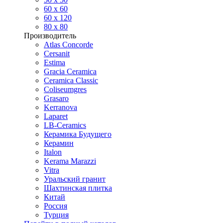
60 х 60
60 x 120
80 x 80
Производитель
Atlas Concorde
Cersanit
Estima
Gracia Ceramica
Ceramica Classic
Coliseumgres
Grasaro
Kerranova
Laparet
LB-Ceramics
Керамика Будущего
Керамин
Italon
Kerama Marazzi
Vitra
Уральский гранит
Шахтинская плитка
Китай
Россия
Турция