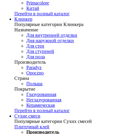
Primacolore
Китай
Перейти в полный каталог
Клинкер
Популярные категории Клинкера
Назначение
Для внутренней отделки
Дня наружной отделки
Для стен
Для ступеней
Для пола
Производитель
Paradyz
Opoczno
Страна
Польша
Покрытие
Глазурованная
Неглазурованная
Керамическая
Перейти в полный каталог
Сухие смеси
Популярные категории Сухих смесей
Плиточный клей
Производитель