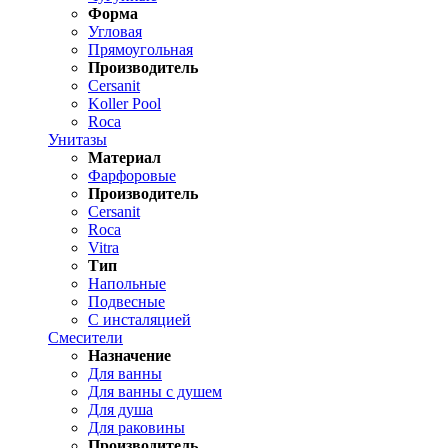
Форма
Угловая
Прямоугольная
Производитель
Cersanit
Koller Pool
Roca
Унитазы
Материал
Фарфоровые
Производитель
Cersanit
Roca
Vitra
Тип
Напольные
Подвесные
С инсталяцией
Смесители
Назначение
Для ванны
Для ванны с душем
Для душа
Для раковины
Производитель