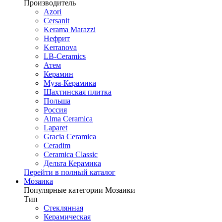
Производитель
Azori
Cersanit
Kerama Marazzi
Нефрит
Kerranova
LB-Ceramics
Атем
Керамин
Муза-Керамика
Шахтинская плитка
Польша
Россия
Alma Ceramica
Laparet
Gracia Ceramica
Ceradim
Ceramica Classic
Дельта Керамика
Перейти в полный каталог
Мозаика
Популярные категории Мозаики
Тип
Стеклянная
Керамическая