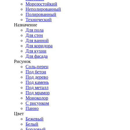
Морозостойкий
Неполированный
Полированный
Технический
Назначение
Для пола
Для стен
Для ванной
Для коридора
Для кухни
Для фасада
Рисунок
Соль-перец
Под бетон
Под дерево
Под камень
Под металл
Под мрамор
Моноколор
С рисунком
Панно
Цвет
Бежевый
Белый
Бордовый