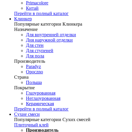
Primacolore
Китай
Перейти в полный каталог
Клинкер
Популярные категории Клинкера
Назначение
Для внутренней отделки
Дня наружной отделки
Для стен
Для ступеней
Для пола
Производитель
Paradyz
Opoczno
Страна
Польша
Покрытие
Глазурованная
Неглазурованная
Керамическая
Перейти в полный каталог
Сухие смеси
Популярные категории Сухих смесей
Плиточный клей
Производитель