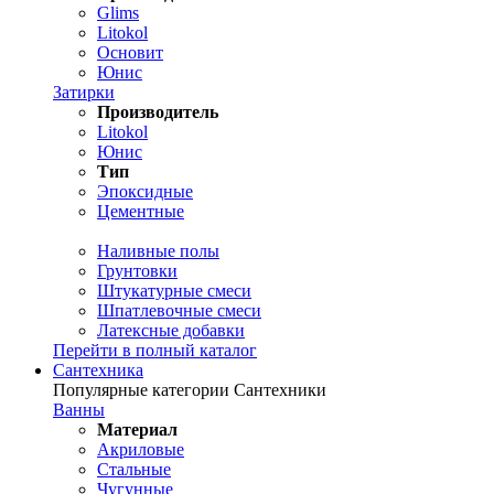
Glims
Litokol
Основит
Юнис
Затирки
Производитель
Litokol
Юнис
Тип
Эпоксидные
Цементные
Наливные полы
Грунтовки
Штукатурные смеси
Шпатлевочные смеси
Латексные добавки
Перейти в полный каталог
Сантехника
Популярные категории Сантехники
Ванны
Материал
Акриловые
Стальные
Чугунные