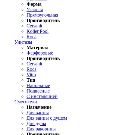
Форма
Угловая
Прямоугольная
Производитель
Cersanit
Koller Pool
Roca
Унитазы
Материал
Фарфоровые
Производитель
Cersanit
Roca
Vitra
Тип
Напольные
Подвесные
С инсталяцией
Смесители
Назначение
Для ванны
Для ванны с душем
Для душа
Для раковины
Производитель