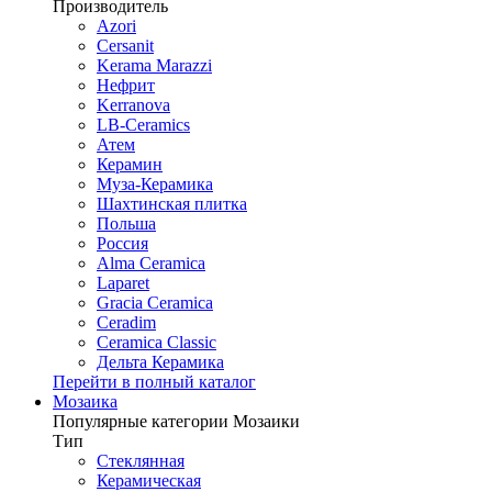
Производитель
Azori
Cersanit
Kerama Marazzi
Нефрит
Kerranova
LB-Ceramics
Атем
Керамин
Муза-Керамика
Шахтинская плитка
Польша
Россия
Alma Ceramica
Laparet
Gracia Ceramica
Ceradim
Ceramica Classic
Дельта Керамика
Перейти в полный каталог
Мозаика
Популярные категории Мозаики
Тип
Стеклянная
Керамическая