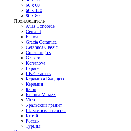
60 х 60
60 x 120
80 x 80
Производитель
Atlas Concorde
Cersanit
Estima
Gracia Ceramica
Ceramica Classic
Coliseumgres
Grasaro
Kerranova
Laparet
LB-Ceramics
Керамика Будущего
Керамин
Italon
Kerama Marazzi
Vitra
Уральский гранит
Шахтинская плитка
Китай
Россия
Турция