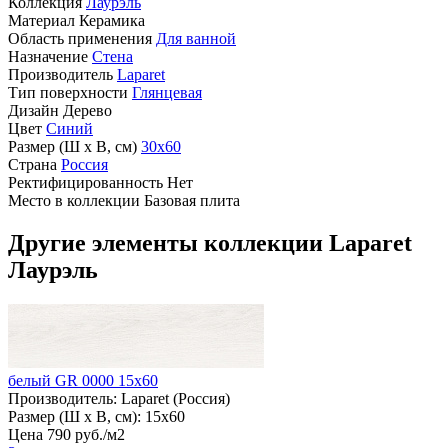
Коллекция
Лаурэль
Материал
Керамика
Область применения
Для ванной
Назначение
Стена
Производитель
Laparet
Тип поверхности
Глянцевая
Дизайн
Дерево
Цвет
Синий
Размер (Ш х В, см)
30х60
Страна
Россия
Ректифицированность
Нет
Место в коллекции
Базовая плита
Другие элементы коллекции Laparet
Лаурэль
белый GR 0000 15х60
Производитель:
Laparet (Россия)
Размер (Ш х В, см):
15х60
Цена
790
руб
.
/м2