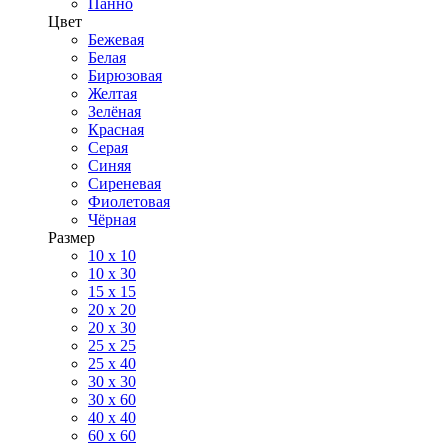
Панно
Цвет
Бежевая
Белая
Бирюзовая
Желтая
Зелёная
Красная
Серая
Синяя
Сиреневая
Фиолетовая
Чёрная
Размер
10 х 10
10 x 30
15 x 15
20 х 20
20 x 30
25 x 25
25 x 40
30 x 30
30 х 60
40 х 40
60 х 60