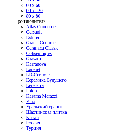
60 х 60
60 x 120
80 x 80
Производитель
Atlas Concorde
Cersanit
Estima
Gracia Ceramica
Ceramica Classic
Coliseumgres
Grasaro
Kerranova
Laparet
LB-Ceramics
Керамика Будущего
Керамин
Italon
Kerama Marazzi
Vitra
Уральский гранит
Шахтинская плитка
Китай
Россия
Турция