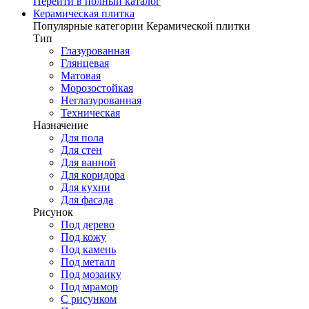
Перейти в полный каталог
Керамическая плитка
Популярные категории Керамической плитки
Тип
Глазурованная
Глянцевая
Матовая
Морозостойкая
Неглазурованная
Техническая
Назначение
Для пола
Для стен
Для ванной
Для коридора
Для кухни
Для фасада
Рисунок
Под дерево
Под кожу
Под камень
Под металл
Под мозаику
Под мрамор
С рисунком