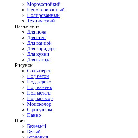
Морозостойкий
Неполированный
Полированный
Технический
Назначение
Для пола
Для стен
Для ванной
Для коридора
Для кухни
Для фасада
Рисунок
Соль-перец
Под бетон
Под дерево
Под камень
Под металл
Под мрамор
Моноколор
С рисунком
Панно
Цвет
Бежевый
Белый
Бордовый