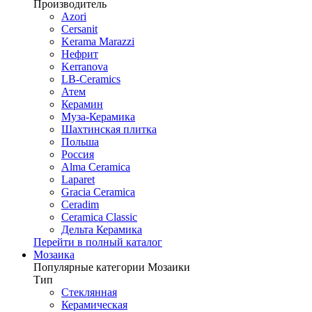
Производитель
Azori
Cersanit
Kerama Marazzi
Нефрит
Kerranova
LB-Ceramics
Атем
Керамин
Муза-Керамика
Шахтинская плитка
Польша
Россия
Alma Ceramica
Laparet
Gracia Ceramica
Ceradim
Ceramica Classic
Дельта Керамика
Перейти в полный каталог
Мозаика
Популярные категории Мозаики
Тип
Стеклянная
Керамическая