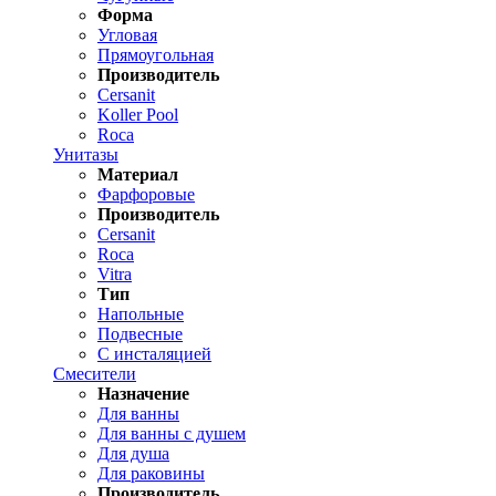
Форма
Угловая
Прямоугольная
Производитель
Cersanit
Koller Pool
Roca
Унитазы
Материал
Фарфоровые
Производитель
Cersanit
Roca
Vitra
Тип
Напольные
Подвесные
С инсталяцией
Смесители
Назначение
Для ванны
Для ванны с душем
Для душа
Для раковины
Производитель