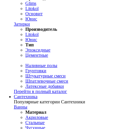
Glims
Litokol
Основит
Юнис
Затирки
Производитель
Litokol
Юнис
Тип
Эпоксидные
Цементные
Наливные полы
Грунтовки
Штукатурные смеси
Шпатлевочные смеси
Латексные добавки
Перейти в полный каталог
Сантехника
Популярные категории Сантехники
Ванны
Материал
Акриловые
Стальные
Чугунные