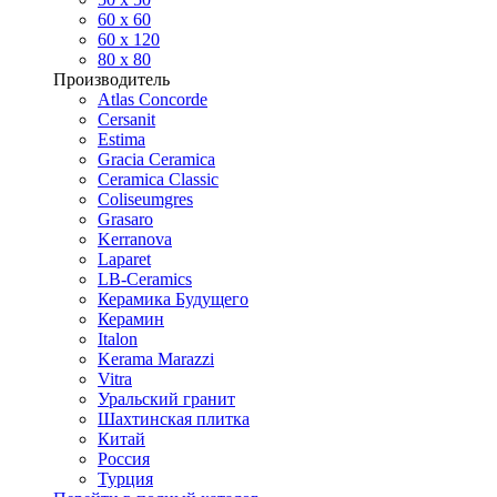
60 х 60
60 x 120
80 x 80
Производитель
Atlas Concorde
Cersanit
Estima
Gracia Ceramica
Ceramica Classic
Coliseumgres
Grasaro
Kerranova
Laparet
LB-Ceramics
Керамика Будущего
Керамин
Italon
Kerama Marazzi
Vitra
Уральский гранит
Шахтинская плитка
Китай
Россия
Турция