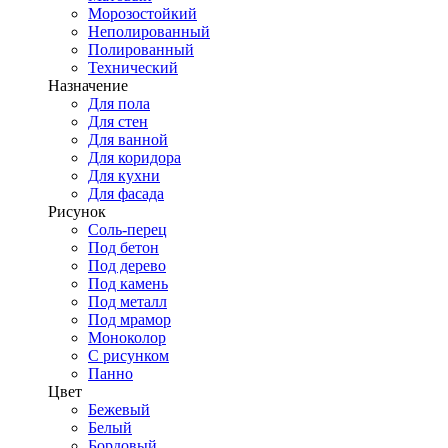
Морозостойкий
Неполированный
Полированный
Технический
Назначение
Для пола
Для стен
Для ванной
Для коридора
Для кухни
Для фасада
Рисунок
Соль-перец
Под бетон
Под дерево
Под камень
Под металл
Под мрамор
Моноколор
С рисунком
Панно
Цвет
Бежевый
Белый
Бордовый