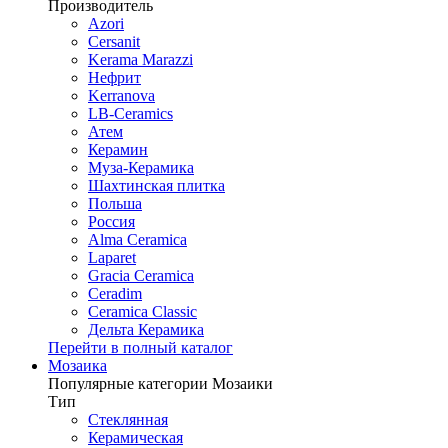
Производитель
Azori
Cersanit
Kerama Marazzi
Нефрит
Kerranova
LB-Ceramics
Атем
Керамин
Муза-Керамика
Шахтинская плитка
Польша
Россия
Alma Ceramica
Laparet
Gracia Ceramica
Ceradim
Ceramica Classic
Дельта Керамика
Перейти в полный каталог
Мозаика
Популярные категории Мозаики
Тип
Стеклянная
Керамическая