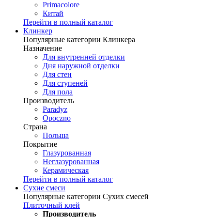
Primacolore
Китай
Перейти в полный каталог
Клинкер
Популярные категории Клинкера
Назначение
Для внутренней отделки
Дня наружной отделки
Для стен
Для ступеней
Для пола
Производитель
Paradyz
Opoczno
Страна
Польша
Покрытие
Глазурованная
Неглазурованная
Керамическая
Перейти в полный каталог
Сухие смеси
Популярные категории Сухих смесей
Плиточный клей
Производитель