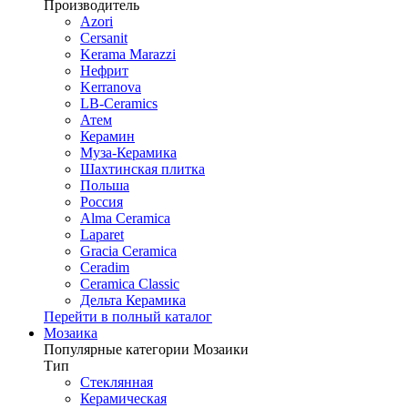
Производитель
Azori
Cersanit
Kerama Marazzi
Нефрит
Kerranova
LB-Ceramics
Атем
Керамин
Муза-Керамика
Шахтинская плитка
Польша
Россия
Alma Ceramica
Laparet
Gracia Ceramica
Ceradim
Ceramica Classic
Дельта Керамика
Перейти в полный каталог
Мозаика
Популярные категории Мозаики
Тип
Стеклянная
Керамическая