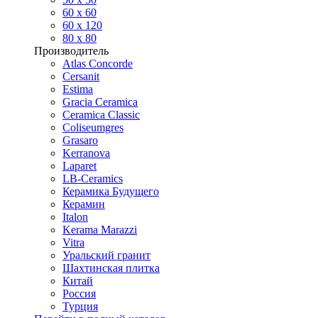
60 х 60
60 x 120
80 x 80
Производитель
Atlas Concorde
Cersanit
Estima
Gracia Ceramica
Ceramica Classic
Coliseumgres
Grasaro
Kerranova
Laparet
LB-Ceramics
Керамика Будущего
Керамин
Italon
Kerama Marazzi
Vitra
Уральский гранит
Шахтинская плитка
Китай
Россия
Турция