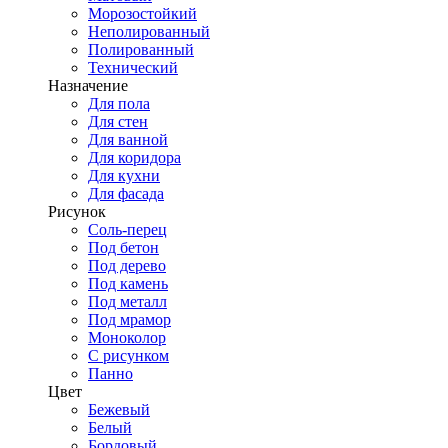
Морозостойкий
Неполированный
Полированный
Технический
Назначение
Для пола
Для стен
Для ванной
Для коридора
Для кухни
Для фасада
Рисунок
Соль-перец
Под бетон
Под дерево
Под камень
Под металл
Под мрамор
Моноколор
С рисунком
Панно
Цвет
Бежевый
Белый
Бордовый