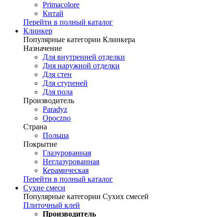
Primacolore
Китай
Перейти в полный каталог
Клинкер
Популярные категории Клинкера
Назначение
Для внутренней отделки
Дня наружной отделки
Для стен
Для ступеней
Для пола
Производитель
Paradyz
Opoczno
Страна
Польша
Покрытие
Глазурованная
Неглазурованная
Керамическая
Перейти в полный каталог
Сухие смеси
Популярные категории Сухих смесей
Плиточный клей
Производитель