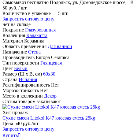
Самовывоз бесплатно
Подольск, ул. Домодедовское шоссе, 1В
50
руб.
/ шт
Количество в упаковке —
5 шт.
Запросить оптовую цену
нет на складе
Покрытие
Глазурованная
Коллекция
Калакатта
Материал
Керамика
Область применения
Для ванной
Назначение
Стена
Производитель
Europa Ceramica
Тип поверхности
Глянцевая
Цвет
Белый
Размер (Ш х В, см)
60х30
Страна
Испания
Ректифицированность
Нет
Морозостойкость
Нет
Место в коллекции
Декор
С этим товаром заказывают
Хит продаж
Сухие смеси Litokol K47 клеевая смесь 25kg
Цена
540
руб
.
/шт
Запросить оптовую цену
Купить
