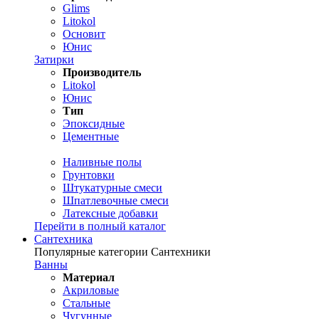
Glims
Litokol
Основит
Юнис
Затирки
Производитель
Litokol
Юнис
Тип
Эпоксидные
Цементные
Наливные полы
Грунтовки
Штукатурные смеси
Шпатлевочные смеси
Латексные добавки
Перейти в полный каталог
Сантехника
Популярные категории Сантехники
Ванны
Материал
Акриловые
Стальные
Чугунные