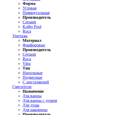
Форма
Угловая
Прямоугольная
Производитель
Cersanit
Koller Pool
Roca
Унитазы
Материал
Фарфоровые
Производитель
Cersanit
Roca
Vitra
Тип
Напольные
Подвесные
С инсталяцией
Смесители
Назначение
Для ванны
Для ванны с душем
Для душа
Для раковины
Производитель