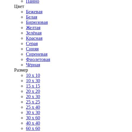
Панно
Цвет
Бежевая
Белая
Бирюзовая
Желтая
Зелёная
Красная
Серая
Синяя
Сиреневая
Фиолетовая
Чёрная
Размер
10 х 10
10 x 30
15 x 15
20 х 20
20 x 30
25 x 25
25 x 40
30 x 30
30 х 60
40 х 40
60 х 60