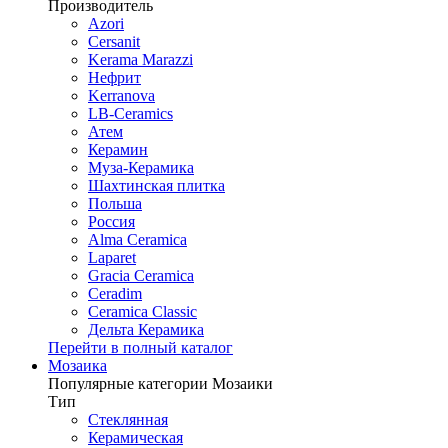
Производитель
Azori
Cersanit
Kerama Marazzi
Нефрит
Kerranova
LB-Ceramics
Атем
Керамин
Муза-Керамика
Шахтинская плитка
Польша
Россия
Alma Ceramica
Laparet
Gracia Ceramica
Ceradim
Ceramica Classic
Дельта Керамика
Перейти в полный каталог
Мозаика
Популярные категории Мозаики
Тип
Стеклянная
Керамическая