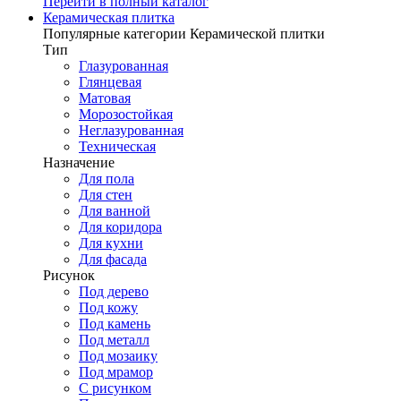
Перейти в полный каталог
Керамическая плитка
Популярные категории Керамической плитки
Тип
Глазурованная
Глянцевая
Матовая
Морозостойкая
Неглазурованная
Техническая
Назначение
Для пола
Для стен
Для ванной
Для коридора
Для кухни
Для фасада
Рисунок
Под дерево
Под кожу
Под камень
Под металл
Под мозаику
Под мрамор
С рисунком