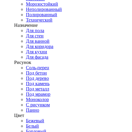
Морозостойкий
Неполированный
Полированный
Технический
Назначение
Для пола
Для стен
Для ванной
Для коридора
Для кухни
Для фасада
Рисунок
Соль-перец
Под бетон
Под дерево
Под камень
Под металл
Под мрамор
Моноколор
С рисунком
Панно
Цвет
Бежевый
Белый
Бордовый