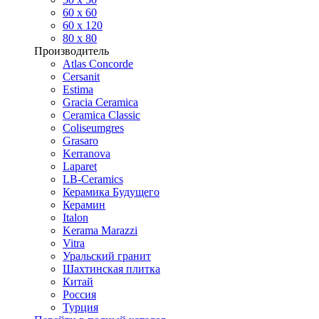
60 х 60
60 x 120
80 x 80
Производитель
Atlas Concorde
Cersanit
Estima
Gracia Ceramica
Ceramica Classic
Coliseumgres
Grasaro
Kerranova
Laparet
LB-Ceramics
Керамика Будущего
Керамин
Italon
Kerama Marazzi
Vitra
Уральский гранит
Шахтинская плитка
Китай
Россия
Турция