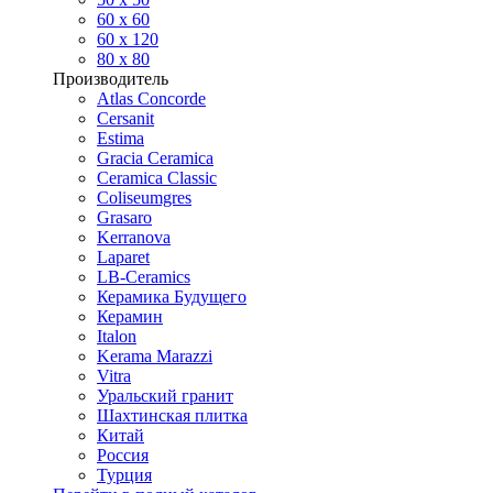
60 х 60
60 x 120
80 x 80
Производитель
Atlas Concorde
Cersanit
Estima
Gracia Ceramica
Ceramica Classic
Coliseumgres
Grasaro
Kerranova
Laparet
LB-Ceramics
Керамика Будущего
Керамин
Italon
Kerama Marazzi
Vitra
Уральский гранит
Шахтинская плитка
Китай
Россия
Турция