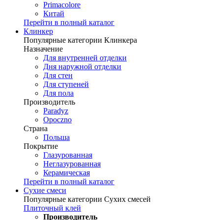
Primacolore
Китай
Перейти в полный каталог
Клинкер
Популярные категории Клинкера
Назначение
Для внутренней отделки
Дня наружной отделки
Для стен
Для ступеней
Для пола
Производитель
Paradyz
Opoczno
Страна
Польша
Покрытие
Глазурованная
Неглазурованная
Керамическая
Перейти в полный каталог
Сухие смеси
Популярные категории Сухих смесей
Плиточный клей
Производитель