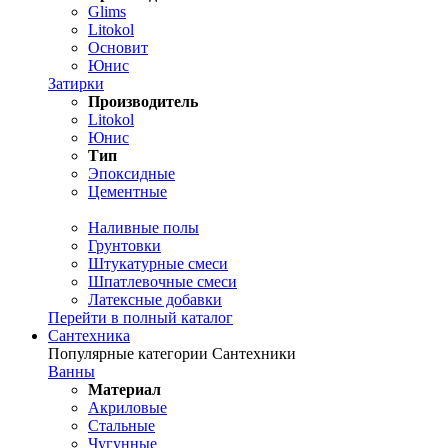
Glims
Litokol
Основит
Юнис
Затирки
Производитель
Litokol
Юнис
Тип
Эпоксидные
Цементные
Наливные полы
Грунтовки
Штукатурные смеси
Шпатлевочные смеси
Латексные добавки
Перейти в полный каталог
Сантехника
Популярные категории Сантехники
Ванны
Материал
Акриловые
Стальные
Чугунные