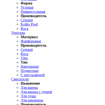
Форма
Угловая
Прямоугольная
Производитель
Cersanit
Koller Pool
Roca
Унитазы
Материал
Фарфоровые
Производитель
Cersanit
Roca
Vitra
Тип
Напольные
Подвесные
С инсталяцией
Смесители
Назначение
Для ванны
Для ванны с душем
Для душа
Для раковины
Производитель