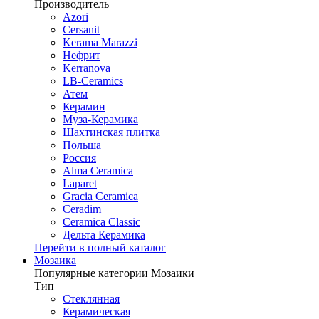
Производитель
Azori
Cersanit
Kerama Marazzi
Нефрит
Kerranova
LB-Ceramics
Атем
Керамин
Муза-Керамика
Шахтинская плитка
Польша
Россия
Alma Ceramica
Laparet
Gracia Ceramica
Ceradim
Ceramica Classic
Дельта Керамика
Перейти в полный каталог
Мозаика
Популярные категории Мозаики
Тип
Стеклянная
Керамическая