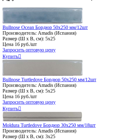
Bullnose Ocean Бордюр 50х250 мм/12шт
Производитель:
Amadis (Испания)
Размер (Ш х В, см):
5х25
Цена
16
руб
.
/шт
Запросить оптовую цену
Купить

Bullnose Turtledove Бордюр 50х250 мм/12шт
Производитель:
Amadis (Испания)
Размер (Ш х В, см):
5х25
Цена
16
руб
.
/шт
Запросить оптовую цену
Купить

Moldura Turtledove Бордюр 30х250 мм/18шт
Производитель:
Amadis (Испания)
Размер (Ш х В, см):
3х25