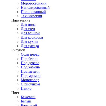
Морозостойкий
Неполированный
Полированный
Технический
Назначение
Для пола
Для стен
Для ванной
Для коридора
Для кухни
Для фасада
Рисунок
Соль-перец
Под бетон
Под дерево
Под камень
Под металл
Под мрамор
Моноколор
С рисунком
Панно
Цвет
Бежевый
Белый
Бордовый