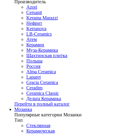
Производитель
Azori
Cersanit
Kerama Marazzi
Нефрит
Kerranova
LB-Ceramics
Атем
Керамин
Муза-Керамика
Шахтинская плитка
Польша
Россия
Alma Ceramica
Laparet
Gracia Ceramica
Ceradim
Ceramica Classic
Дельта Керамика
Перейти в полный каталог
Мозаика
Популярные категории Мозаики
Тип
Стеклянная
Керамическая