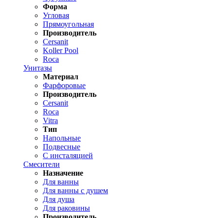
Форма
Угловая
Прямоугольная
Производитель
Cersanit
Koller Pool
Roca
Унитазы
Материал
Фарфоровые
Производитель
Cersanit
Roca
Vitra
Тип
Напольные
Подвесные
С инсталяцией
Смесители
Назначение
Для ванны
Для ванны с душем
Для душа
Для раковины
Производитель