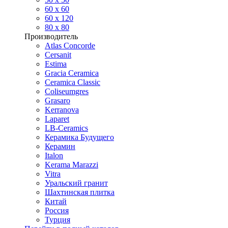
60 х 60
60 x 120
80 x 80
Производитель
Atlas Concorde
Cersanit
Estima
Gracia Ceramica
Ceramica Classic
Coliseumgres
Grasaro
Kerranova
Laparet
LB-Ceramics
Керамика Будущего
Керамин
Italon
Kerama Marazzi
Vitra
Уральский гранит
Шахтинская плитка
Китай
Россия
Турция