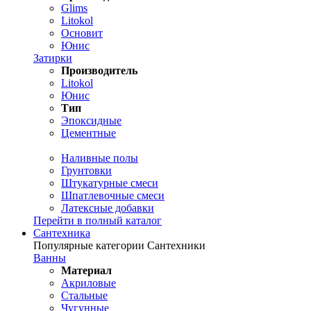
Glims
Litokol
Основит
Юнис
Затирки
Производитель
Litokol
Юнис
Тип
Эпоксидные
Цементные
Наливные полы
Грунтовки
Штукатурные смеси
Шпатлевочные смеси
Латексные добавки
Перейти в полный каталог
Сантехника
Популярные категории Сантехники
Ванны
Материал
Акриловые
Стальные
Чугунные