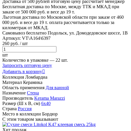
Доставка от 500 рублей
итоговую цену рассчитает менеджер
Бесплатная доставка по Москве, между ТТК и МКАД
при
заказе от 500 000 руб. и весе до 19 т.
Льготная доставка по Московской области
при заказе от 460
000 руб. и весе до 19 т. оплата рассчитывается только за
километраж от МКАД.
Самовывоз бесплатно
Подольск, ул. Домодедовское шоссе, 1В
Артикул:
VT\A164\6397
260
руб.
/ шт
шт
Количество в упаковке —
22 шт.
Запросить оптовую цену
Добавить в корзину

Коллекция
Ломбардиа
Материал
Керамика
Область применения
Для ванной
Назначение
Стена
Производитель
Kerama Marazzi
Размер (Ш х В, см)
6х40
Страна
Россия
Место в коллекции
Бордюр
С этим товаром заказывают
Хит продаж