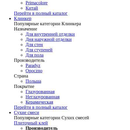
Primacolore
Китай
Перейти в полный каталог
Клинкер
Популярные категории Клинкера
Назначение
Для внутренней отделки
Дня наружной отделки
Для стен
Для ступеней
Для пола
Производитель
Paradyz
Opoczno
Страна
Польша
Покрытие
Глазурованная
Неглазурованная
Керамическая
Перейти в полный каталог
Сухие смеси
Популярные категории Сухих смесей
Плиточный клей
Производитель