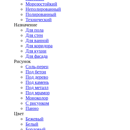
Морозостойкий
Неполированный
Полированный
Технический
Назначение
Для пола
Для стен
Для ванной
Для коридора
Для кухни
Для фасада
Рисунок
Соль-перец
Под бетон
Под дерево
Под камень
Под металл
Под мрамор
Моноколор
С рисунком
Панно
Цвет
Бежевый
Белый
Бордовый