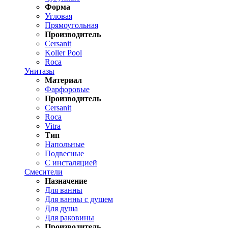
Форма
Угловая
Прямоугольная
Производитель
Cersanit
Koller Pool
Roca
Унитазы
Материал
Фарфоровые
Производитель
Cersanit
Roca
Vitra
Тип
Напольные
Подвесные
С инсталяцией
Смесители
Назначение
Для ванны
Для ванны с душем
Для душа
Для раковины
Производитель