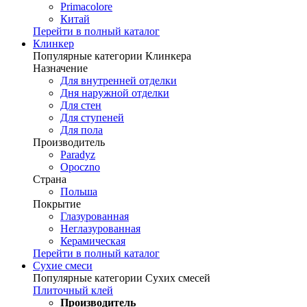
Primacolore
Китай
Перейти в полный каталог
Клинкер
Популярные категории Клинкера
Назначение
Для внутренней отделки
Дня наружной отделки
Для стен
Для ступеней
Для пола
Производитель
Paradyz
Opoczno
Страна
Польша
Покрытие
Глазурованная
Неглазурованная
Керамическая
Перейти в полный каталог
Сухие смеси
Популярные категории Сухих смесей
Плиточный клей
Производитель