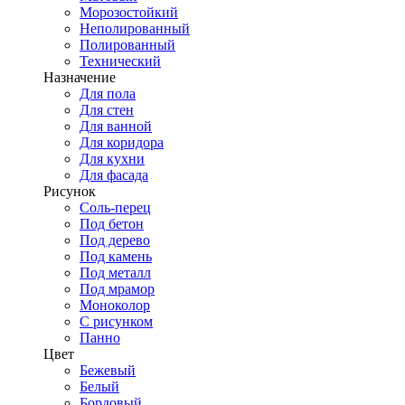
Морозостойкий
Неполированный
Полированный
Технический
Назначение
Для пола
Для стен
Для ванной
Для коридора
Для кухни
Для фасада
Рисунок
Соль-перец
Под бетон
Под дерево
Под камень
Под металл
Под мрамор
Моноколор
С рисунком
Панно
Цвет
Бежевый
Белый
Бордовый