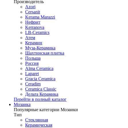
Производитель
Azori
Cersanit
Kerama Marazzi
Нефрит
Kerranova
LB-Ceramics
Атем
Керамин
Муза-Керамика
Шахтинская плитка
Польша
Россия
Alma Ceramica
Laparet
Gracia Ceramica
Ceradim
Ceramica Classic
Дельта Керамика
Перейти в полный каталог
Мозаика
Популярные категории Мозаики
Тип
Стеклянная
Керамическая