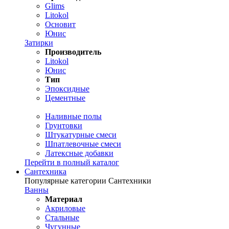
Glims
Litokol
Основит
Юнис
Затирки
Производитель
Litokol
Юнис
Тип
Эпоксидные
Цементные
Наливные полы
Грунтовки
Штукатурные смеси
Шпатлевочные смеси
Латексные добавки
Перейти в полный каталог
Сантехника
Популярные категории Сантехники
Ванны
Материал
Акриловые
Стальные
Чугунные