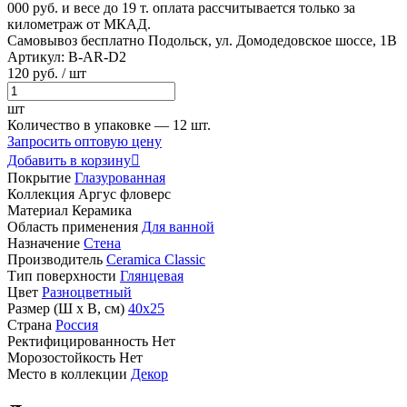
000 руб. и весе до 19 т. оплата рассчитывается только за
километраж от МКАД.
Самовывоз бесплатно
Подольск, ул. Домодедовское шоссе, 1В
Артикул:
B-AR-D2
120
руб.
/ шт
шт
Количество в упаковке —
12 шт.
Запросить оптовую цену
Добавить в корзину

Покрытие
Глазурованная
Коллекция
Аргус фловерс
Материал
Керамика
Область применения
Для ванной
Назначение
Стена
Производитель
Ceramica Classic
Тип поверхности
Глянцевая
Цвет
Разноцветный
Размер (Ш х В, см)
40х25
Страна
Россия
Ректифицированность
Нет
Морозостойкость
Нет
Место в коллекции
Декор