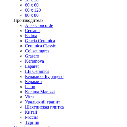
60 х 60
60 x 120
80 x 80
Производитель
Atlas Concorde
Cersanit
Estima
Gracia Ceramica
Ceramica Classic
Coliseumgres
Grasaro
Kerranova
Laparet
LB-Ceramics
Керамика Будущего
Керамин
Italon
Kerama Marazzi
Vitra
Уральский гранит
Шахтинская плитка
Китай
Россия
Турция