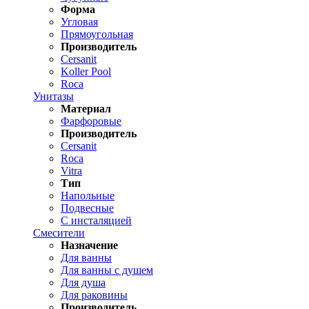
Форма
Угловая
Прямоугольная
Производитель
Cersanit
Koller Pool
Roca
Унитазы
Материал
Фарфоровые
Производитель
Cersanit
Roca
Vitra
Тип
Напольные
Подвесные
С инсталяцией
Смесители
Назначение
Для ванны
Для ванны с душем
Для душа
Для раковины
Производитель