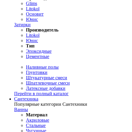
Glims
Litokol
Основит
Юнис
Затирки
Производитель
Litokol
Юнис
Тип
Эпоксидные
Цементные
Наливные полы
Грунтовки
Штукатурные смеси
Шпатлевочные смеси
Латексные добавки
Перейти в полный каталог
Сантехника
Популярные категории Сантехники
Ванны
Материал
Акриловые
Стальные
Чугунные