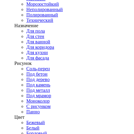
Морозостойкий
Неполированный
Полированный
Технический
Назначение
Для пола
Для стен
Для ванной
Для коридора
Для кухни
Для фасада
Рисунок
Соль-перец
Под бетон
Под дерево
Под камень
Под металл
Под мрамор
Моноколор
С рисунком
Панно
Цвет
Бежевый
Белый
Бордовый