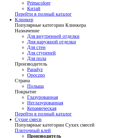
Primacolore
Китай
Перейти в полный каталог
Клинкер
Популярные категории Клинкера
Назначение
Для внутренней отделки
Дня наружной отделки
Для стен
Для ступеней
Для пола
Производитель
Paradyz
Opoczno
Страна
Польша
Покрытие
Глазурованная
Неглазурованная
Керамическая
Перейти в полный каталог
Сухие смеси
Популярные категории Сухих смесей
Плиточный клей
Производитель