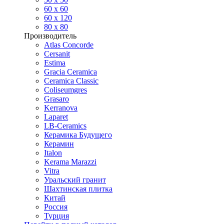
60 х 60
60 x 120
80 x 80
Производитель
Atlas Concorde
Cersanit
Estima
Gracia Ceramica
Ceramica Classic
Coliseumgres
Grasaro
Kerranova
Laparet
LB-Ceramics
Керамика Будущего
Керамин
Italon
Kerama Marazzi
Vitra
Уральский гранит
Шахтинская плитка
Китай
Россия
Турция