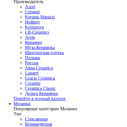
Производитель
Azori
Cersanit
Kerama Marazzi
Нефрит
Kerranova
LB-Ceramics
Атем
Керамин
Муза-Керамика
Шахтинская плитка
Польша
Россия
Alma Ceramica
Laparet
Gracia Ceramica
Ceradim
Ceramica Classic
Дельта Керамика
Перейти в полный каталог
Мозаика
Популярные категории Мозаики
Тип
Стеклянная
Керамическая