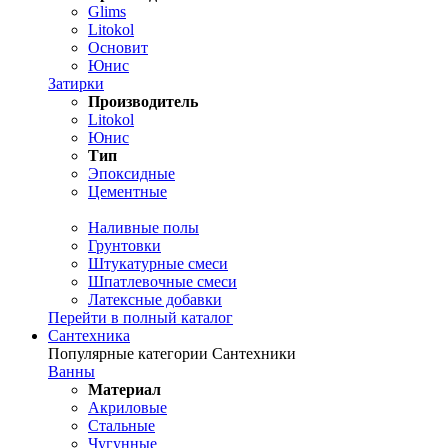
Glims
Litokol
Основит
Юнис
Затирки
Производитель
Litokol
Юнис
Тип
Эпоксидные
Цементные
Наливные полы
Грунтовки
Штукатурные смеси
Шпатлевочные смеси
Латексные добавки
Перейти в полный каталог
Сантехника
Популярные категории Сантехники
Ванны
Материал
Акриловые
Стальные
Чугунные