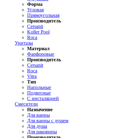
Форма
Угловая
Прямоугольная
Производитель
Cersanit
Koller Pool
Roca
Унитазы
Материал
Фарфоровые
Производитель
Cersanit
Roca
Vitra
Тип
Напольные
Подвесные
С инсталяцией
Смесители
Назначение
Для ванны
Для ванны с душем
Для душа
Для раковины
Производитель