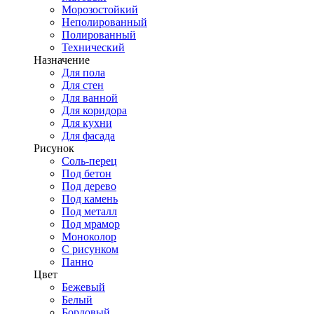
Морозостойкий
Неполированный
Полированный
Технический
Назначение
Для пола
Для стен
Для ванной
Для коридора
Для кухни
Для фасада
Рисунок
Соль-перец
Под бетон
Под дерево
Под камень
Под металл
Под мрамор
Моноколор
С рисунком
Панно
Цвет
Бежевый
Белый
Бордовый