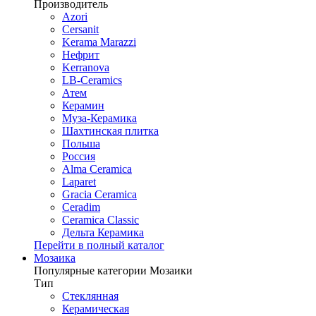
Производитель
Azori
Cersanit
Kerama Marazzi
Нефрит
Kerranova
LB-Ceramics
Атем
Керамин
Муза-Керамика
Шахтинская плитка
Польша
Россия
Alma Ceramica
Laparet
Gracia Ceramica
Ceradim
Ceramica Classic
Дельта Керамика
Перейти в полный каталог
Мозаика
Популярные категории Мозаики
Тип
Стеклянная
Керамическая