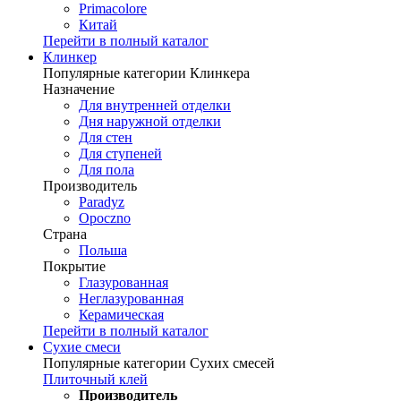
Primacolore
Китай
Перейти в полный каталог
Клинкер
Популярные категории Клинкера
Назначение
Для внутренней отделки
Дня наружной отделки
Для стен
Для ступеней
Для пола
Производитель
Paradyz
Opoczno
Страна
Польша
Покрытие
Глазурованная
Неглазурованная
Керамическая
Перейти в полный каталог
Сухие смеси
Популярные категории Сухих смесей
Плиточный клей
Производитель