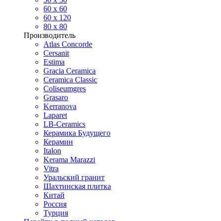
60 х 60
60 x 120
80 x 80
Производитель
Atlas Concorde
Cersanit
Estima
Gracia Ceramica
Ceramica Classic
Coliseumgres
Grasaro
Kerranova
Laparet
LB-Ceramics
Керамика Будущего
Керамин
Italon
Kerama Marazzi
Vitra
Уральский гранит
Шахтинская плитка
Китай
Россия
Турция