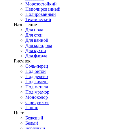
Морозостойкий
Неполированный
Полированный
Технический
Назначение
Для пола
Для стен
Для ванной
Для коридора
Для кухни
Для фасада
Рисунок
Соль-перец
Под бетон
Под дерево
Под камень
Под металл
Под мрамор
Моноколор
С рисунком
Панно
Цвет
Бежевый
Белый
Бордовый