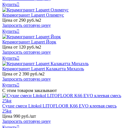
Купить

Керамогранит Laparet Олимпус
Цена от
290
руб
.
/м2
Запросить оптовую цену
Купить

Керамогранит Laparet Йорк
Цена от
120
руб
.
/м2
Запросить оптовую цену
Купить

Керамогранит Laparet Калакатта Михаэль
Цена от
2
390
руб
.
/м2
Запросить оптовую цену
Купить

С этим товаром заказывают
Сухие смеси Litokol LITOFLOOR K66 EVO клеевая смесь
25kg
Цена
990
руб
.
/шт
Запросить оптовую цену
Купить
