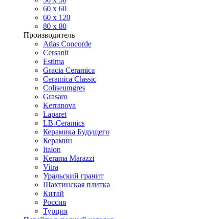
60 х 60
60 x 120
80 x 80
Производитель
Atlas Concorde
Cersanit
Estima
Gracia Ceramica
Ceramica Classic
Coliseumgres
Grasaro
Kerranova
Laparet
LB-Ceramics
Керамика Будущего
Керамин
Italon
Kerama Marazzi
Vitra
Уральский гранит
Шахтинская плитка
Китай
Россия
Турция