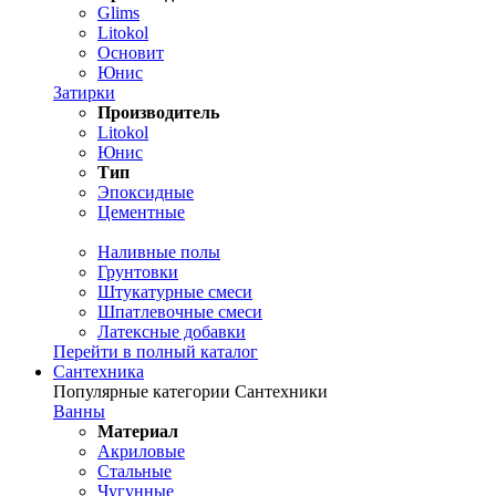
Glims
Litokol
Основит
Юнис
Затирки
Производитель
Litokol
Юнис
Тип
Эпоксидные
Цементные
Наливные полы
Грунтовки
Штукатурные смеси
Шпатлевочные смеси
Латексные добавки
Перейти в полный каталог
Сантехника
Популярные категории Сантехники
Ванны
Материал
Акриловые
Стальные
Чугунные