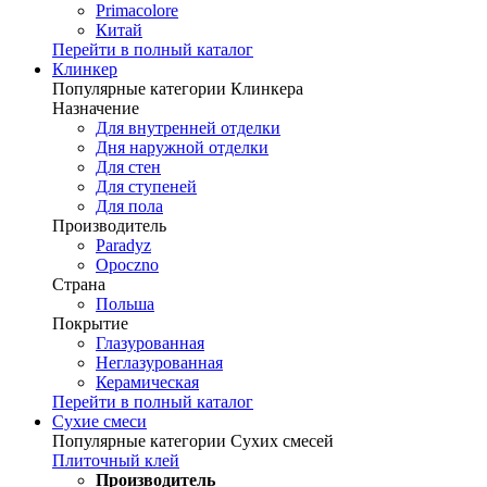
Primacolore
Китай
Перейти в полный каталог
Клинкер
Популярные категории Клинкера
Назначение
Для внутренней отделки
Дня наружной отделки
Для стен
Для ступеней
Для пола
Производитель
Paradyz
Opoczno
Страна
Польша
Покрытие
Глазурованная
Неглазурованная
Керамическая
Перейти в полный каталог
Сухие смеси
Популярные категории Сухих смесей
Плиточный клей
Производитель