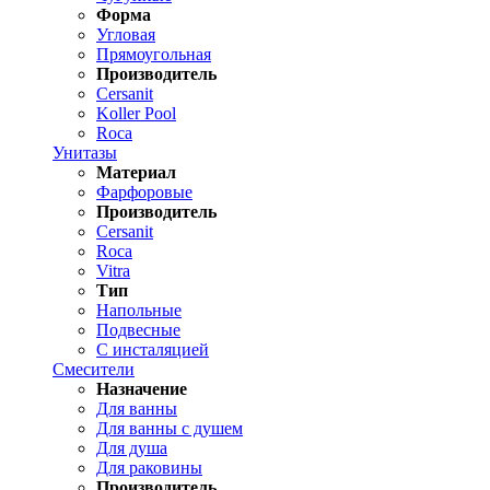
Форма
Угловая
Прямоугольная
Производитель
Cersanit
Koller Pool
Roca
Унитазы
Материал
Фарфоровые
Производитель
Cersanit
Roca
Vitra
Тип
Напольные
Подвесные
С инсталяцией
Смесители
Назначение
Для ванны
Для ванны с душем
Для душа
Для раковины
Производитель