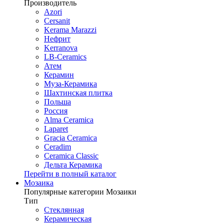
Производитель
Azori
Cersanit
Kerama Marazzi
Нефрит
Kerranova
LB-Ceramics
Атем
Керамин
Муза-Керамика
Шахтинская плитка
Польша
Россия
Alma Ceramica
Laparet
Gracia Ceramica
Ceradim
Ceramica Classic
Дельта Керамика
Перейти в полный каталог
Мозаика
Популярные категории Мозаики
Тип
Стеклянная
Керамическая