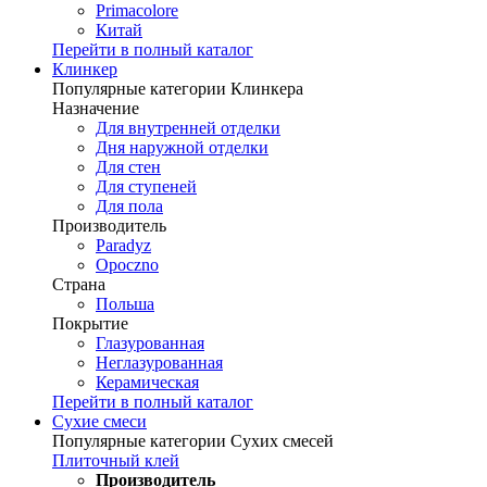
Primacolore
Китай
Перейти в полный каталог
Клинкер
Популярные категории Клинкера
Назначение
Для внутренней отделки
Дня наружной отделки
Для стен
Для ступеней
Для пола
Производитель
Paradyz
Opoczno
Страна
Польша
Покрытие
Глазурованная
Неглазурованная
Керамическая
Перейти в полный каталог
Сухие смеси
Популярные категории Сухих смесей
Плиточный клей
Производитель