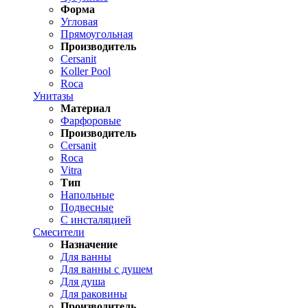
Форма
Угловая
Прямоугольная
Производитель
Cersanit
Koller Pool
Roca
Унитазы
Материал
Фарфоровые
Производитель
Cersanit
Roca
Vitra
Тип
Напольные
Подвесные
С инсталяцией
Смесители
Назначение
Для ванны
Для ванны с душем
Для душа
Для раковины
Производитель