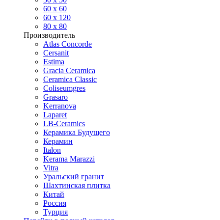
60 х 60
60 x 120
80 x 80
Производитель
Atlas Concorde
Cersanit
Estima
Gracia Ceramica
Ceramica Classic
Coliseumgres
Grasaro
Kerranova
Laparet
LB-Ceramics
Керамика Будущего
Керамин
Italon
Kerama Marazzi
Vitra
Уральский гранит
Шахтинская плитка
Китай
Россия
Турция