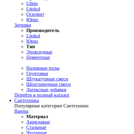
Glims
Litokol
Основит
Юнис
Затирки
Производитель
Litokol
Юнис
Тип
Эпоксидные
Цементные
Наливные полы
Грунтовки
Штукатурные смеси
Шпатлевочные смеси
Латексные добавки
Перейти в полный каталог
Сантехника
Популярные категории Сантехники
Ванны
Материал
Акриловые
Стальные
Чугунные