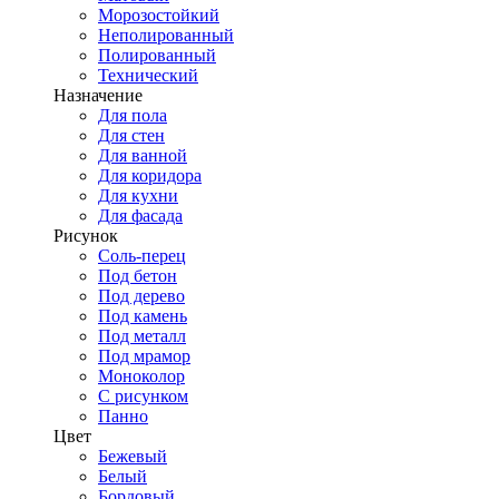
Морозостойкий
Неполированный
Полированный
Технический
Назначение
Для пола
Для стен
Для ванной
Для коридора
Для кухни
Для фасада
Рисунок
Соль-перец
Под бетон
Под дерево
Под камень
Под металл
Под мрамор
Моноколор
С рисунком
Панно
Цвет
Бежевый
Белый
Бордовый