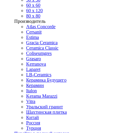
60 х 60
60 x 120
80 x 80
Производитель
Atlas Concorde
Cersanit
Estima
Gracia Ceramica
Ceramica Classic
Coliseumgres
Grasaro
Kerranova
Laparet
LB-Ceramics
Керамика Будущего
Керамин
Italon
Kerama Marazzi
Vitra
Уральский гранит
Шахтинская плитка
Китай
Россия
Турция