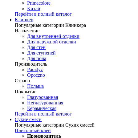
Primacolore
Китай
Перейти в полный каталог
Клинкер
Популярные категории Клинкера
Назначение
Для внутренней отделки
Дня наружной отделки
Для стен
Для ступеней
Для пола
Производитель
Paradyz
Opoczno
Страна
Польша
Покрытие
Глазурованная
Неглазурованная
Керамическая
Перейти в полный каталог
Сухие смеси
Популярные категории Сухих смесей
Плиточный клей
Производитель