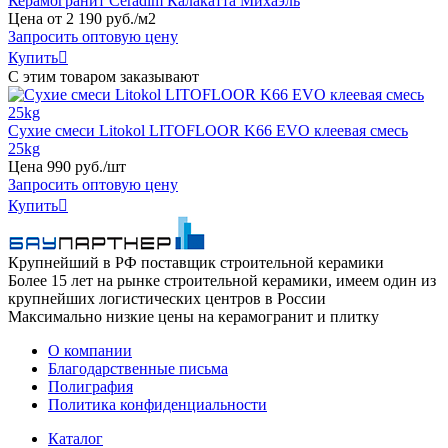
Керамогранит Ceradim Калакатта Михаэль
Цена от
2
190
руб
.
/м2
Запросить оптовую цену
Купить

С этим товаром заказывают
Сухие смеси Litokol LITOFLOOR K66 EVO клеевая смесь
25kg
Цена
990
руб
.
/шт
Запросить оптовую цену
Купить

Крупнейший в РФ поставщик строительной керамики
Более 15 лет на рынке строительной керамики, имеем один из
крупнейших логистических центров в России
Максимально низкие цены на керамогранит и плитку
О компании
Благодарственные письма
Полиграфия
Политика конфиденциальности
Каталог