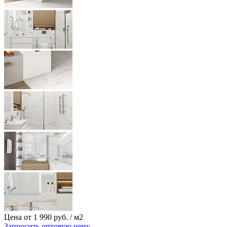
Цена от
1
990 руб.
/ м2
Запросить оптовую цену