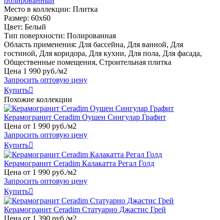
полированный
Место в коллекции: Плитка
Размер: 60х60
Цвет: Белый
Тип поверхности: Полированная
Область применения: Для бассейна, Для ванной, Для
гостиной, Для коридора, Для кухни, Для пола, Для фасада,
Общественные помещения, Строительная плитка
Цена
1
990
руб
.
/м2
Запросить оптовую цену
Купить

Похожие коллекции
Керамогранит Ceradim Оушен Сингулар Графит
Цена от
1
990
руб
.
/м2
Запросить оптовую цену
Купить

Керамогранит Ceradim Калакатта Регал Голд
Цена от
1
990
руб
.
/м2
Запросить оптовую цену
Купить

Керамогранит Ceradim Статуарио Джастис Грей
Цена от
1
390
руб
.
/м2