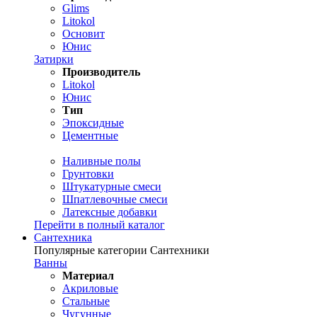
Glims
Litokol
Основит
Юнис
Затирки
Производитель
Litokol
Юнис
Тип
Эпоксидные
Цементные
Наливные полы
Грунтовки
Штукатурные смеси
Шпатлевочные смеси
Латексные добавки
Перейти в полный каталог
Сантехника
Популярные категории Сантехники
Ванны
Материал
Акриловые
Стальные
Чугунные