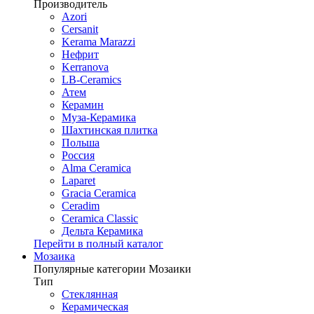
Производитель
Azori
Cersanit
Kerama Marazzi
Нефрит
Kerranova
LB-Ceramics
Атем
Керамин
Муза-Керамика
Шахтинская плитка
Польша
Россия
Alma Ceramica
Laparet
Gracia Ceramica
Ceradim
Ceramica Classic
Дельта Керамика
Перейти в полный каталог
Мозаика
Популярные категории Мозаики
Тип
Стеклянная
Керамическая