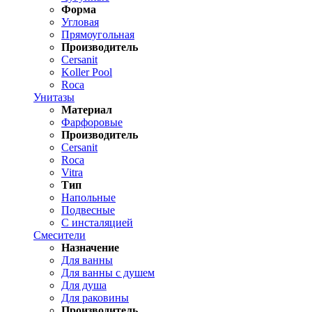
Форма
Угловая
Прямоугольная
Производитель
Cersanit
Koller Pool
Roca
Унитазы
Материал
Фарфоровые
Производитель
Cersanit
Roca
Vitra
Тип
Напольные
Подвесные
С инсталяцией
Смесители
Назначение
Для ванны
Для ванны с душем
Для душа
Для раковины
Производитель