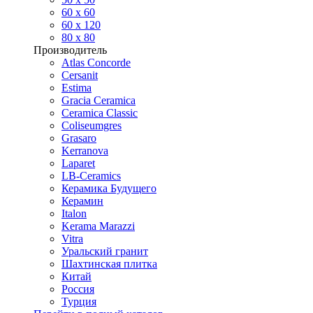
60 х 60
60 x 120
80 x 80
Производитель
Atlas Concorde
Cersanit
Estima
Gracia Ceramica
Ceramica Classic
Coliseumgres
Grasaro
Kerranova
Laparet
LB-Ceramics
Керамика Будущего
Керамин
Italon
Kerama Marazzi
Vitra
Уральский гранит
Шахтинская плитка
Китай
Россия
Турция