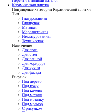
Перейти в полный каталог
Керамическая плитка
Популярные категории Керамической плитки
Тип
Глазурованная
Глянцевая
Матовая
Морозостойкая
Неглазурованная
Техническая
Назначение
Для пола
Для стен
Для ванной
Для коридора
Для кухни
Для фасада
Рисунок
Под дерево
Под кожу
Под камень
Под металл
Под мозаику
Под мрамор
С рисунком