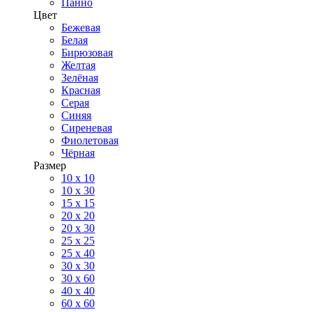
Панно
Цвет
Бежевая
Белая
Бирюзовая
Желтая
Зелёная
Красная
Серая
Синяя
Сиреневая
Фиолетовая
Чёрная
Размер
10 х 10
10 x 30
15 x 15
20 х 20
20 x 30
25 x 25
25 x 40
30 x 30
30 х 60
40 х 40
60 х 60