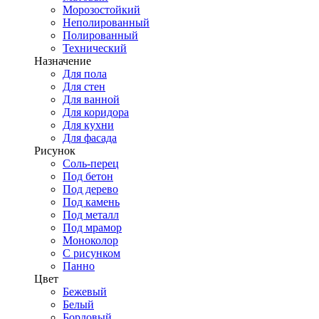
Морозостойкий
Неполированный
Полированный
Технический
Назначение
Для пола
Для стен
Для ванной
Для коридора
Для кухни
Для фасада
Рисунок
Соль-перец
Под бетон
Под дерево
Под камень
Под металл
Под мрамор
Моноколор
С рисунком
Панно
Цвет
Бежевый
Белый
Бордовый