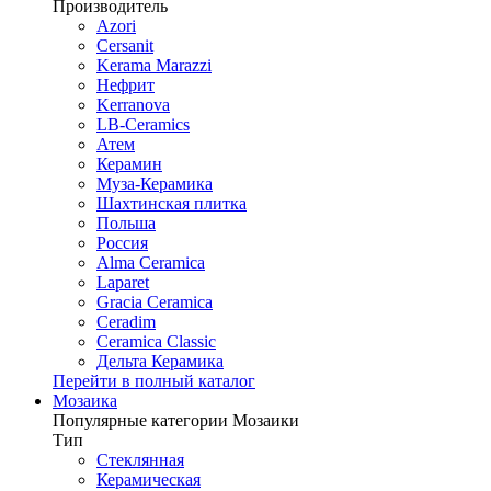
Производитель
Azori
Cersanit
Kerama Marazzi
Нефрит
Kerranova
LB-Ceramics
Атем
Керамин
Муза-Керамика
Шахтинская плитка
Польша
Россия
Alma Ceramica
Laparet
Gracia Ceramica
Ceradim
Ceramica Classic
Дельта Керамика
Перейти в полный каталог
Мозаика
Популярные категории Мозаики
Тип
Стеклянная
Керамическая