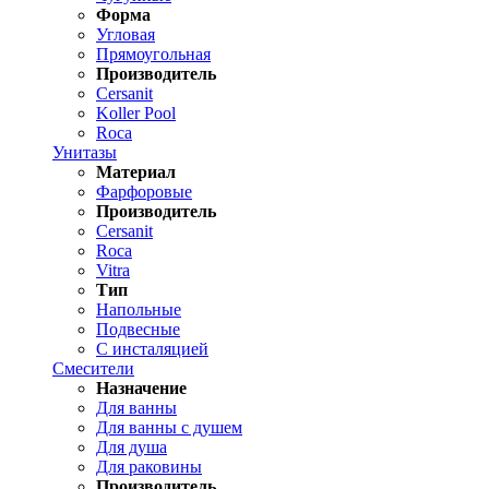
Форма
Угловая
Прямоугольная
Производитель
Cersanit
Koller Pool
Roca
Унитазы
Материал
Фарфоровые
Производитель
Cersanit
Roca
Vitra
Тип
Напольные
Подвесные
С инсталяцией
Смесители
Назначение
Для ванны
Для ванны с душем
Для душа
Для раковины
Производитель