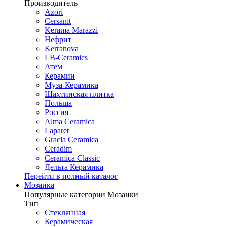
Производитель
Azori
Cersanit
Kerama Marazzi
Нефрит
Kerranova
LB-Ceramics
Атем
Керамин
Муза-Керамика
Шахтинская плитка
Польша
Россия
Alma Ceramica
Laparet
Gracia Ceramica
Ceradim
Ceramica Classic
Дельта Керамика
Перейти в полный каталог
Мозаика
Популярные категории Мозаики
Тип
Стеклянная
Керамическая