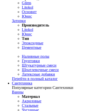
Glims
Litokol
Основит
Юнис
Затирки
Производитель
Litokol
Юнис
Тип
Эпоксидные
Цементные
Наливные полы
Грунтовки
Штукатурные смеси
Шпатлевочные смеси
Латексные добавки
Перейти в полный каталог
Сантехника
Популярные категории Сантехники
Ванны
Материал
Акриловые
Стальные
Чугунные