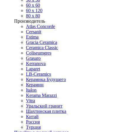
60 х 60
60 x 120
80 x 80
Производитель
Atlas Concorde
Cersanit
Estima
Gracia Ceramica
Ceramica Classic
Coliseumgres
Grasaro
Kerranova
Laparet
LB-Ceramics
Керамика Будущего
Керамин
Italon
Kerama Marazzi
Vitra
Уральский гранит
Шахтинская плитка
Китай
Россия
Турция