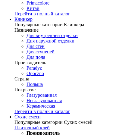
Primacolore
Китай
Перейти в полный каталог
Клинкер
Популярные категории Клинкера
Назначение
Для внутренней отделки
Дня наружной отделки
Для стен
Для ступеней
Для пола
Производитель
Paradyz
Opoczno
Страна
Польша
Покрытие
Глазурованная
Неглазурованная
Керамическая
Перейти в полный каталог
Сухие смеси
Популярные категории Сухих смесей
Плиточный клей
Производитель