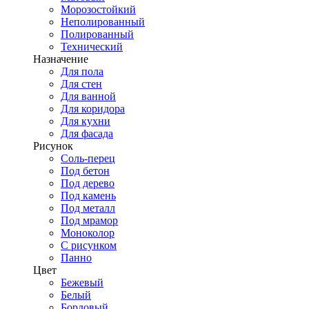
Морозостойкий
Неполированный
Полированный
Технический
Назначение
Для пола
Для стен
Для ванной
Для коридора
Для кухни
Для фасада
Рисунок
Соль-перец
Под бетон
Под дерево
Под камень
Под металл
Под мрамор
Моноколор
С рисунком
Панно
Цвет
Бежевый
Белый
Бордовый