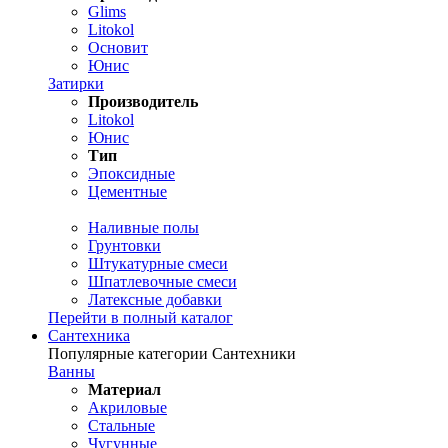
Glims
Litokol
Основит
Юнис
Затирки
Производитель
Litokol
Юнис
Тип
Эпоксидные
Цементные
Наливные полы
Грунтовки
Штукатурные смеси
Шпатлевочные смеси
Латексные добавки
Перейти в полный каталог
Сантехника
Популярные категории Сантехники
Ванны
Материал
Акриловые
Стальные
Чугунные