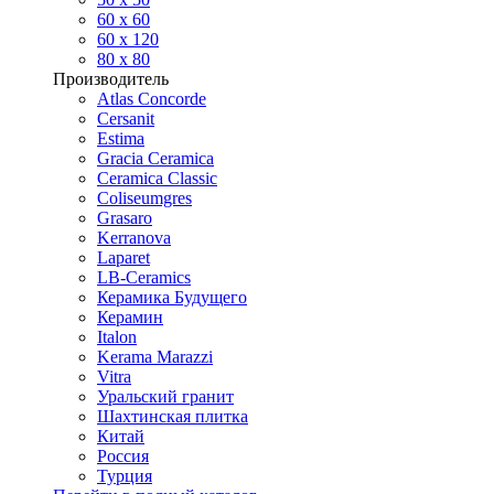
60 х 60
60 x 120
80 x 80
Производитель
Atlas Concorde
Cersanit
Estima
Gracia Ceramica
Ceramica Classic
Coliseumgres
Grasaro
Kerranova
Laparet
LB-Ceramics
Керамика Будущего
Керамин
Italon
Kerama Marazzi
Vitra
Уральский гранит
Шахтинская плитка
Китай
Россия
Турция