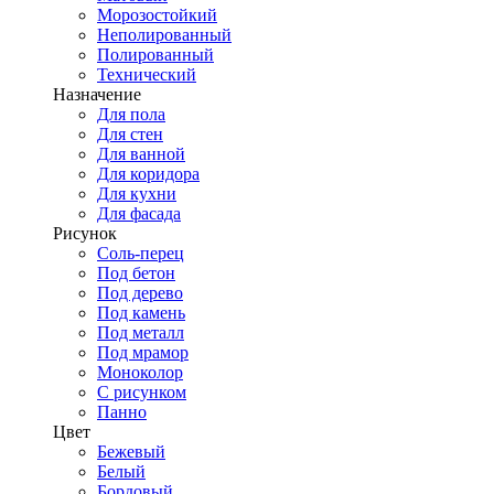
Морозостойкий
Неполированный
Полированный
Технический
Назначение
Для пола
Для стен
Для ванной
Для коридора
Для кухни
Для фасада
Рисунок
Соль-перец
Под бетон
Под дерево
Под камень
Под металл
Под мрамор
Моноколор
С рисунком
Панно
Цвет
Бежевый
Белый
Бордовый