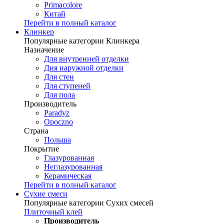
Primacolore
Китай
Перейти в полный каталог
Клинкер
Популярные категории Клинкера
Назначение
Для внутренней отделки
Дня наружной отделки
Для стен
Для ступеней
Для пола
Производитель
Paradyz
Opoczno
Страна
Польша
Покрытие
Глазурованная
Неглазурованная
Керамическая
Перейти в полный каталог
Сухие смеси
Популярные категории Сухих смесей
Плиточный клей
Производитель