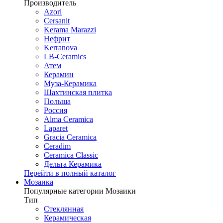
Производитель
Azori
Cersanit
Kerama Marazzi
Нефрит
Kerranova
LB-Ceramics
Атем
Керамин
Муза-Керамика
Шахтинская плитка
Польша
Россия
Alma Ceramica
Laparet
Gracia Ceramica
Ceradim
Ceramica Classic
Дельта Керамика
Перейти в полный каталог
Мозаика
Популярные категории Мозаики
Тип
Стеклянная
Керамическая