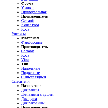
Форма
Угловая
Прямоугольная
Производитель
Cersanit
Koller Pool
Roca
Унитазы
Материал
Фарфоровые
Производитель
Cersanit
Roca
Vitra
Тип
Напольные
Подвесные
С инсталяцией
Смесители
Назначение
Для ванны
Для ванны с душем
Для душа
Для раковины
Производитель