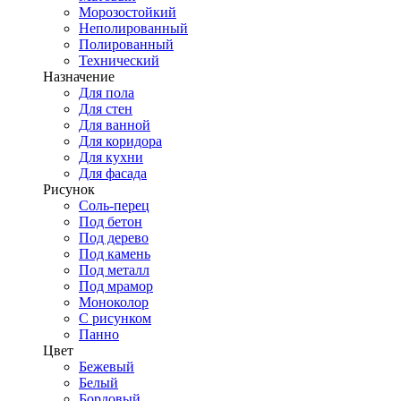
Морозостойкий
Неполированный
Полированный
Технический
Назначение
Для пола
Для стен
Для ванной
Для коридора
Для кухни
Для фасада
Рисунок
Соль-перец
Под бетон
Под дерево
Под камень
Под металл
Под мрамор
Моноколор
С рисунком
Панно
Цвет
Бежевый
Белый
Бордовый