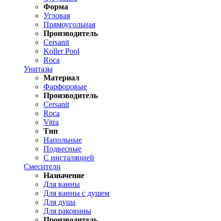
Форма
Угловая
Прямоугольная
Производитель
Cersanit
Koller Pool
Roca
Унитазы
Материал
Фарфоровые
Производитель
Cersanit
Roca
Vitra
Тип
Напольные
Подвесные
С инсталяцией
Смесители
Назначение
Для ванны
Для ванны с душем
Для душа
Для раковины
Производитель