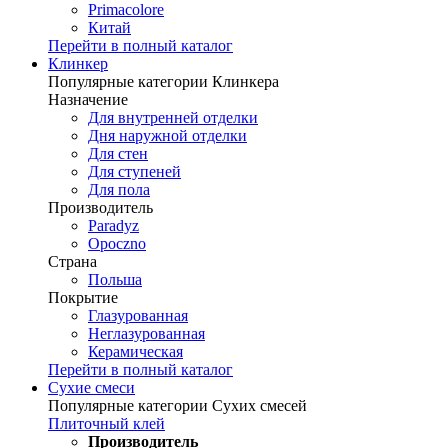
Primacolore
Китай
Перейти в полный каталог
Клинкер
Популярные категории Клинкера
Назначение
Для внутренней отделки
Дня наружной отделки
Для стен
Для ступеней
Для пола
Производитель
Paradyz
Opoczno
Страна
Польша
Покрытие
Глазурованная
Неглазурованная
Керамическая
Перейти в полный каталог
Сухие смеси
Популярные категории Сухих смесей
Плиточный клей
Производитель