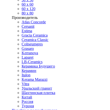
60 х 60
60 x 120
80 x 80
Производитель
Atlas Concorde
Cersanit
Estima
Gracia Ceramica
Ceramica Classic
Coliseumgres
Grasaro
Kerranova
Laparet
LB-Ceramics
Керамика Будущего
Керамин
Italon
Kerama Marazzi
Vitra
Уральский гранит
Шахтинская плитка
Китай
Россия
Турция