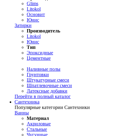
Glims
Litokol
Основит
Юнис
Затирки
Производитель
Litokol
Юнис
Тип
Эпоксидные
Цементные
Наливные полы
Грунтовки
Штукатурные смеси
Шпатлевочные смеси
Латексные добавки
Перейти в полный каталог
Сантехника
Популярные категории Сантехники
Ванны
Материал
Акриловые
Стальные
Чугунные