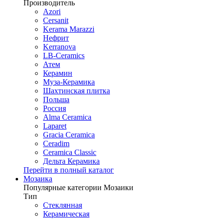
Производитель
Azori
Cersanit
Kerama Marazzi
Нефрит
Kerranova
LB-Ceramics
Атем
Керамин
Муза-Керамика
Шахтинская плитка
Польша
Россия
Alma Ceramica
Laparet
Gracia Ceramica
Ceradim
Ceramica Classic
Дельта Керамика
Перейти в полный каталог
Мозаика
Популярные категории Мозаики
Тип
Стеклянная
Керамическая