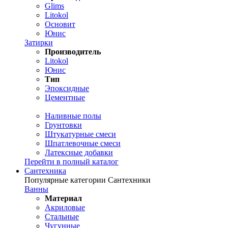
Glims
Litokol
Основит
Юнис
Затирки
Производитель
Litokol
Юнис
Тип
Эпоксидные
Цементные
Наливные полы
Грунтовки
Штукатурные смеси
Шпатлевочные смеси
Латексные добавки
Перейти в полный каталог
Сантехника
Популярные категории Сантехники
Ванны
Материал
Акриловые
Стальные
Чугунные