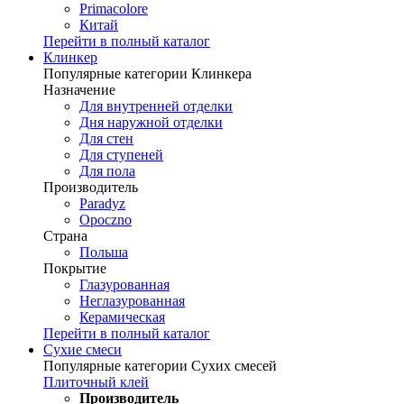
Primacolore
Китай
Перейти в полный каталог
Клинкер
Популярные категории Клинкера
Назначение
Для внутренней отделки
Дня наружной отделки
Для стен
Для ступеней
Для пола
Производитель
Paradyz
Opoczno
Страна
Польша
Покрытие
Глазурованная
Неглазурованная
Керамическая
Перейти в полный каталог
Сухие смеси
Популярные категории Сухих смесей
Плиточный клей
Производитель