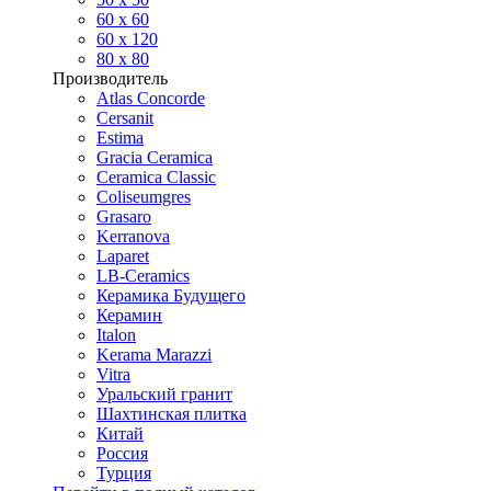
60 х 60
60 x 120
80 x 80
Производитель
Atlas Concorde
Cersanit
Estima
Gracia Ceramica
Ceramica Classic
Coliseumgres
Grasaro
Kerranova
Laparet
LB-Ceramics
Керамика Будущего
Керамин
Italon
Kerama Marazzi
Vitra
Уральский гранит
Шахтинская плитка
Китай
Россия
Турция