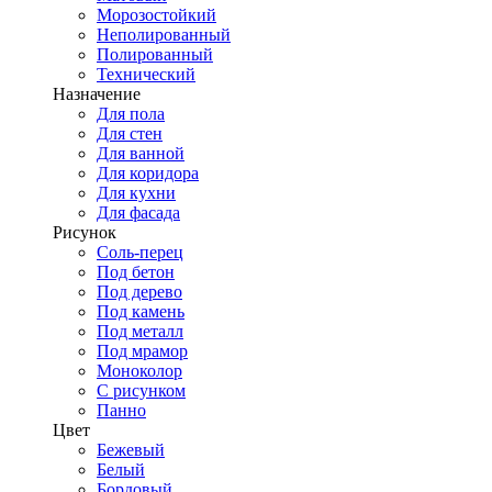
Морозостойкий
Неполированный
Полированный
Технический
Назначение
Для пола
Для стен
Для ванной
Для коридора
Для кухни
Для фасада
Рисунок
Соль-перец
Под бетон
Под дерево
Под камень
Под металл
Под мрамор
Моноколор
С рисунком
Панно
Цвет
Бежевый
Белый
Бордовый