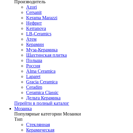
Производитель
Azori
Cersanit
Kerama Marazzi
Нефрит
Kerranova
LB-Ceramics
Атем
Керамин
Муза-Керамика
Шахтинская плитка
Польша
Россия
Alma Ceramica
Laparet
Gracia Ceramica
Ceradim
Ceramica Classic
Дельта Керамика
Перейти в полный каталог
Мозаика
Популярные категории Мозаики
Тип
Стеклянная
Керамическая