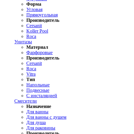
Форма
Угловая
Прямоугольная
Производитель
Cersanit
Koller Pool
Roca
Унитазы
Материал
Фарфоровые
Производитель
Cersanit
Roca
Vitra
Тип
Напольные
Подвесные
С инсталяцией
Смесители
Назначение
Для ванны
Для ванны с душем
Для душа
Для раковины
Производитель