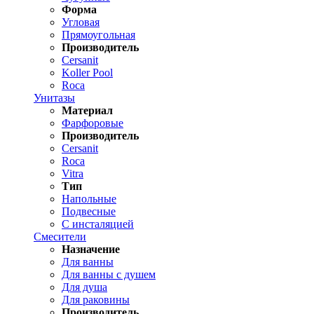
Форма
Угловая
Прямоугольная
Производитель
Cersanit
Koller Pool
Roca
Унитазы
Материал
Фарфоровые
Производитель
Cersanit
Roca
Vitra
Тип
Напольные
Подвесные
С инсталяцией
Смесители
Назначение
Для ванны
Для ванны с душем
Для душа
Для раковины
Производитель