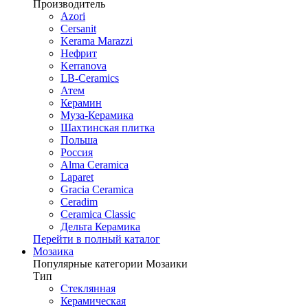
Производитель
Azori
Cersanit
Kerama Marazzi
Нефрит
Kerranova
LB-Ceramics
Атем
Керамин
Муза-Керамика
Шахтинская плитка
Польша
Россия
Alma Ceramica
Laparet
Gracia Ceramica
Ceradim
Ceramica Classic
Дельта Керамика
Перейти в полный каталог
Мозаика
Популярные категории Мозаики
Тип
Стеклянная
Керамическая