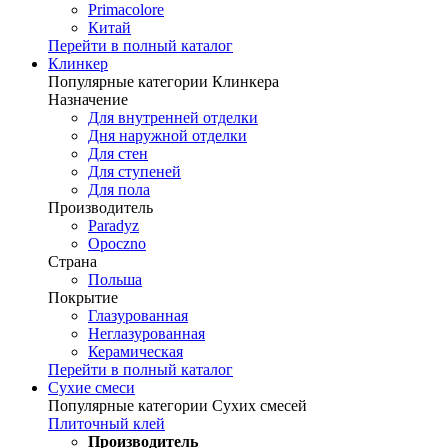
Primacolore
Китай
Перейти в полный каталог
Клинкер
Популярные категории Клинкера
Назначение
Для внутренней отделки
Дня наружной отделки
Для стен
Для ступеней
Для пола
Производитель
Paradyz
Opoczno
Страна
Польша
Покрытие
Глазурованная
Неглазурованная
Керамическая
Перейти в полный каталог
Сухие смеси
Популярные категории Сухих смесей
Плиточный клей
Производитель