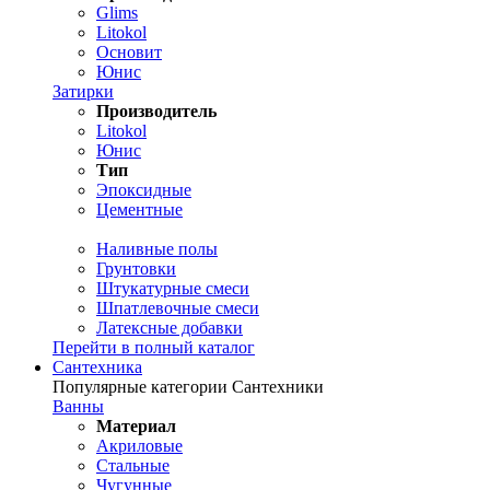
Glims
Litokol
Основит
Юнис
Затирки
Производитель
Litokol
Юнис
Тип
Эпоксидные
Цементные
Наливные полы
Грунтовки
Штукатурные смеси
Шпатлевочные смеси
Латексные добавки
Перейти в полный каталог
Сантехника
Популярные категории Сантехники
Ванны
Материал
Акриловые
Стальные
Чугунные