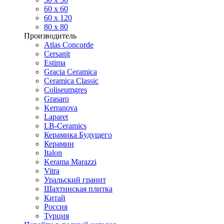
60 х 60
60 x 120
80 x 80
Производитель
Atlas Concorde
Cersanit
Estima
Gracia Ceramica
Ceramica Classic
Coliseumgres
Grasaro
Kerranova
Laparet
LB-Ceramics
Керамика Будущего
Керамин
Italon
Kerama Marazzi
Vitra
Уральский гранит
Шахтинская плитка
Китай
Россия
Турция