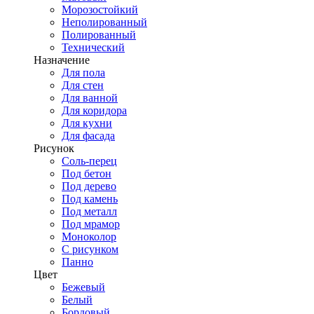
Морозостойкий
Неполированный
Полированный
Технический
Назначение
Для пола
Для стен
Для ванной
Для коридора
Для кухни
Для фасада
Рисунок
Соль-перец
Под бетон
Под дерево
Под камень
Под металл
Под мрамор
Моноколор
С рисунком
Панно
Цвет
Бежевый
Белый
Бордовый