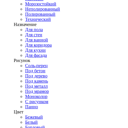
Морозостойкий
Неполированный
Полированный
Технический
Назначение
Для пола
Для стен
Для ванной
Для коридора
Для кухни
Для фасада
Рисунок
Соль-перец
Под бетон
Под дерево
Под камень
Под металл
Под мрамор
Моноколор
С рисунком
Панно
Цвет
Бежевый
Белый
Бордовый