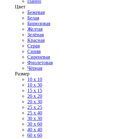
Панно
Цвет
Бежевая
Белая
Бирюзовая
Желтая
Зелёная
Красная
Серая
Синяя
Сиреневая
Фиолетовая
Чёрная
Размер
10 х 10
10 x 30
15 x 15
20 х 20
20 x 30
25 x 25
25 x 40
30 x 30
30 х 60
40 х 40
60 х 60