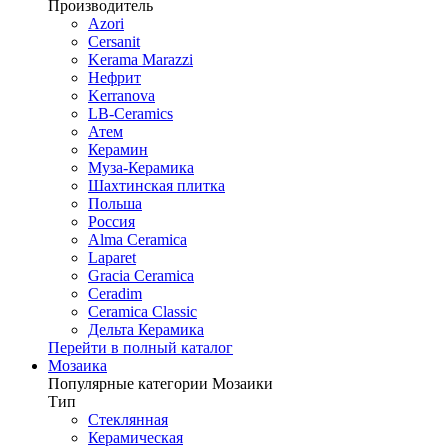
Производитель
Azori
Cersanit
Kerama Marazzi
Нефрит
Kerranova
LB-Ceramics
Атем
Керамин
Муза-Керамика
Шахтинская плитка
Польша
Россия
Alma Ceramica
Laparet
Gracia Ceramica
Ceradim
Ceramica Classic
Дельта Керамика
Перейти в полный каталог
Мозаика
Популярные категории Мозаики
Тип
Стеклянная
Керамическая