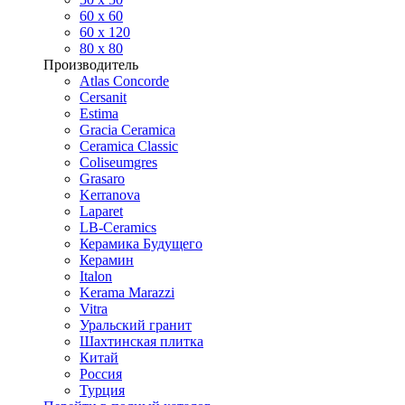
60 х 60
60 x 120
80 x 80
Производитель
Atlas Concorde
Cersanit
Estima
Gracia Ceramica
Ceramica Classic
Coliseumgres
Grasaro
Kerranova
Laparet
LB-Ceramics
Керамика Будущего
Керамин
Italon
Kerama Marazzi
Vitra
Уральский гранит
Шахтинская плитка
Китай
Россия
Турция