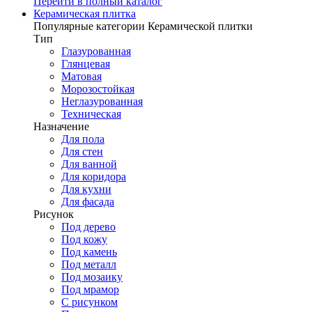
Перейти в полный каталог
Керамическая плитка
Популярные категории Керамической плитки
Тип
Глазурованная
Глянцевая
Матовая
Морозостойкая
Неглазурованная
Техническая
Назначение
Для пола
Для стен
Для ванной
Для коридора
Для кухни
Для фасада
Рисунок
Под дерево
Под кожу
Под камень
Под металл
Под мозаику
Под мрамор
С рисунком