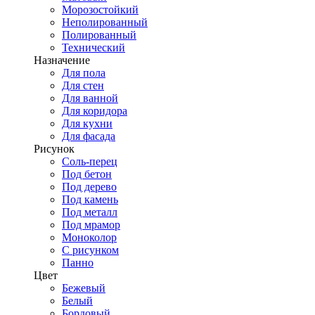
Морозостойкий
Неполированный
Полированный
Технический
Назначение
Для пола
Для стен
Для ванной
Для коридора
Для кухни
Для фасада
Рисунок
Соль-перец
Под бетон
Под дерево
Под камень
Под металл
Под мрамор
Моноколор
С рисунком
Панно
Цвет
Бежевый
Белый
Бордовый