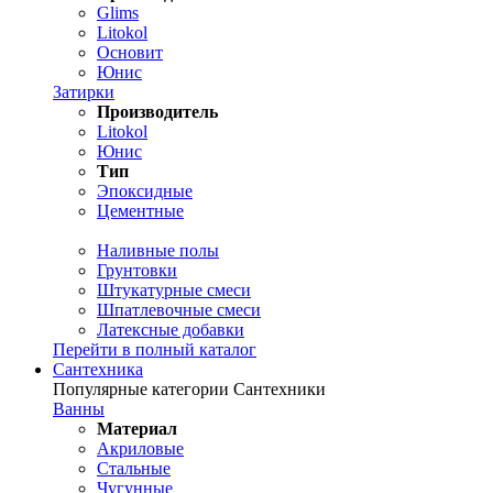
Glims
Litokol
Основит
Юнис
Затирки
Производитель
Litokol
Юнис
Тип
Эпоксидные
Цементные
Наливные полы
Грунтовки
Штукатурные смеси
Шпатлевочные смеси
Латексные добавки
Перейти в полный каталог
Сантехника
Популярные категории Сантехники
Ванны
Материал
Акриловые
Стальные
Чугунные