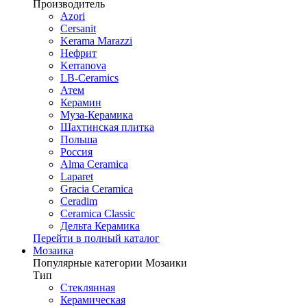
Производитель
Azori
Cersanit
Kerama Marazzi
Нефрит
Kerranova
LB-Ceramics
Атем
Керамин
Муза-Керамика
Шахтинская плитка
Польша
Россия
Alma Ceramica
Laparet
Gracia Ceramica
Ceradim
Ceramica Classic
Дельта Керамика
Перейти в полный каталог
Мозаика
Популярные категории Мозаики
Тип
Стеклянная
Керамическая