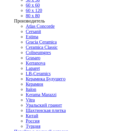
60 х 60
60 x 120
80 x 80
Производитель
Atlas Concorde
Cersanit
Estima
Gracia Ceramica
Ceramica Classic
Coliseumgres
Grasaro
Kerranova
Laparet
LB-Ceramics
Керамика Будущего
Керамин
Italon
Kerama Marazzi
Vitra
Уральский гранит
Шахтинская плитка
Китай
Россия
Турция