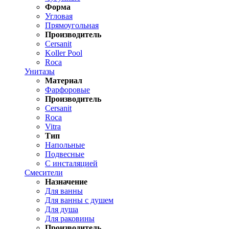
Форма
Угловая
Прямоугольная
Производитель
Cersanit
Koller Pool
Roca
Унитазы
Материал
Фарфоровые
Производитель
Cersanit
Roca
Vitra
Тип
Напольные
Подвесные
С инсталяцией
Смесители
Назначение
Для ванны
Для ванны с душем
Для душа
Для раковины
Производитель