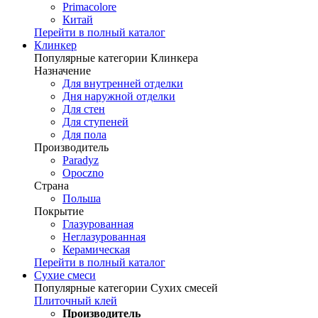
Primacolore
Китай
Перейти в полный каталог
Клинкер
Популярные категории Клинкера
Назначение
Для внутренней отделки
Дня наружной отделки
Для стен
Для ступеней
Для пола
Производитель
Paradyz
Opoczno
Страна
Польша
Покрытие
Глазурованная
Неглазурованная
Керамическая
Перейти в полный каталог
Сухие смеси
Популярные категории Сухих смесей
Плиточный клей
Производитель