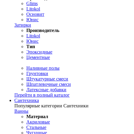
Glims
Litokol
Основит
Юнис
Затирки
Производитель
Litokol
Юнис
Тип
Эпоксидные
Цементные
Наливные полы
Грунтовки
Штукатурные смеси
Шпатлевочные смеси
Латексные добавки
Перейти в полный каталог
Сантехника
Популярные категории Сантехники
Ванны
Материал
Акриловые
Стальные
Чугунные