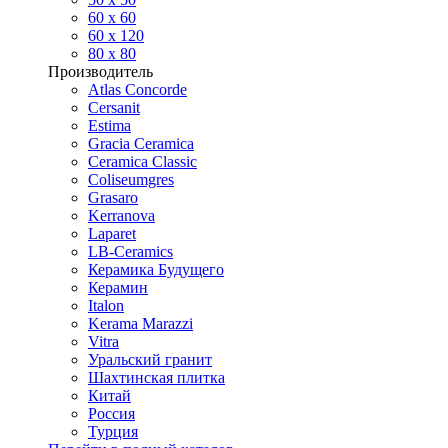
60 х 60
60 x 120
80 x 80
Производитель
Atlas Concorde
Cersanit
Estima
Gracia Ceramica
Ceramica Classic
Coliseumgres
Grasaro
Kerranova
Laparet
LB-Ceramics
Керамика Будущего
Керамин
Italon
Kerama Marazzi
Vitra
Уральский гранит
Шахтинская плитка
Китай
Россия
Турция