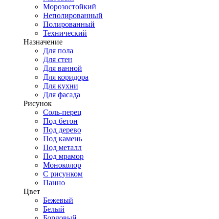
Морозостойкий
Неполированный
Полированный
Технический
Назначение
Для пола
Для стен
Для ванной
Для коридора
Для кухни
Для фасада
Рисунок
Соль-перец
Под бетон
Под дерево
Под камень
Под металл
Под мрамор
Моноколор
С рисунком
Панно
Цвет
Бежевый
Белый
Бордовый