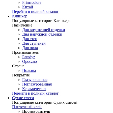
Primacolore
Китай
Перейти в полный каталог
Клинкер
Популярные категории Клинкера
Назначение
Для внутренней отделки
Дня наружной отделки
Для стен
Для ступеней
Для пола
Производитель
Paradyz
Opoczno
Страна
Польша
Покрытие
Глазурованная
Неглазурованная
Керамическая
Перейти в полный каталог
Сухие смеси
Популярные категории Сухих смесей
Плиточный клей
Производитель