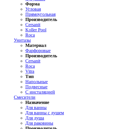
Форма
Угловая
Прямоугольная
Производитель
Cersanit
Koller Pool
Roca
Унитазы
Материал
Фарфоровые
Производитель
Cersanit
Roca
Vitra
Тип
Напольные
Подвесные
С инсталяцией
Смесители
Назначение
Для ванны
Для ванны с душем
Для душа
Для раковины
Производитель