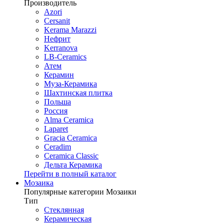
Производитель
Azori
Cersanit
Kerama Marazzi
Нефрит
Kerranova
LB-Ceramics
Атем
Керамин
Муза-Керамика
Шахтинская плитка
Польша
Россия
Alma Ceramica
Laparet
Gracia Ceramica
Ceradim
Ceramica Classic
Дельта Керамика
Перейти в полный каталог
Мозаика
Популярные категории Мозаики
Тип
Стеклянная
Керамическая