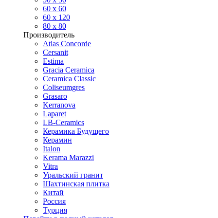
60 х 60
60 x 120
80 x 80
Производитель
Atlas Concorde
Cersanit
Estima
Gracia Ceramica
Ceramica Classic
Coliseumgres
Grasaro
Kerranova
Laparet
LB-Ceramics
Керамика Будущего
Керамин
Italon
Kerama Marazzi
Vitra
Уральский гранит
Шахтинская плитка
Китай
Россия
Турция