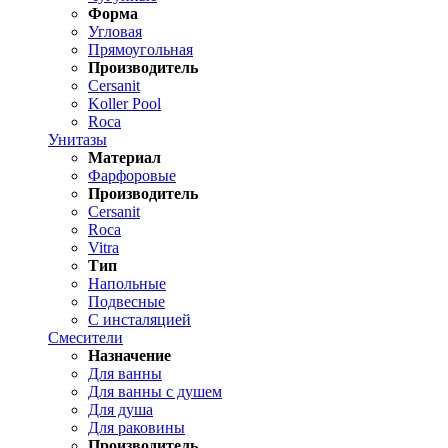
Форма
Угловая
Прямоугольная
Производитель
Cersanit
Koller Pool
Roca
Унитазы
Материал
Фарфоровые
Производитель
Cersanit
Roca
Vitra
Тип
Напольные
Подвесные
С инсталяцией
Смесители
Назначение
Для ванны
Для ванны с душем
Для душа
Для раковины
Производитель