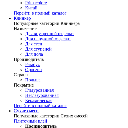
Primacolore
Китай
Перейти в полный каталог
Клинкер
Популярные категории Клинкера
Назначение
Для внутренней отделки
Дня наружной отделки
Для стен
Для ступеней
Для пола
Производитель
Paradyz
Opoczno
Страна
Польша
Покрытие
Глазурованная
Неглазурованная
Керамическая
Перейти в полный каталог
Сухие смеси
Популярные категории Сухих смесей
Плиточный клей
Производитель