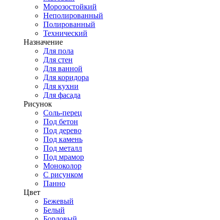
Морозостойкий
Неполированный
Полированный
Технический
Назначение
Для пола
Для стен
Для ванной
Для коридора
Для кухни
Для фасада
Рисунок
Соль-перец
Под бетон
Под дерево
Под камень
Под металл
Под мрамор
Моноколор
С рисунком
Панно
Цвет
Бежевый
Белый
Бордовый