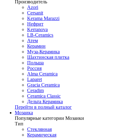
Производитель
Azori
Cersanit
Kerama Marazzi
Нефрит
Kerranova
LB-Ceramics
Атем
Керамин
Муза-Керамика
Шахтинская плитка
Польша
Россия
Alma Ceramica
Laparet
Gracia Ceramica
Ceradim
Ceramica Classic
Дельта Керамика
Перейти в полный каталог
Мозаика
Популярные категории Мозаики
Тип
Стеклянная
Керамическая