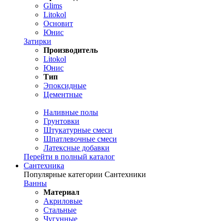
Glims
Litokol
Основит
Юнис
Затирки
Производитель
Litokol
Юнис
Тип
Эпоксидные
Цементные
Наливные полы
Грунтовки
Штукатурные смеси
Шпатлевочные смеси
Латексные добавки
Перейти в полный каталог
Сантехника
Популярные категории Сантехники
Ванны
Материал
Акриловые
Стальные
Чугунные