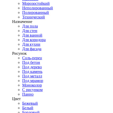
Морозостойкий
Неполированный
Полированный
Технический
Назначение
Для пола
Для стен
Для ванной
Для коридора
Для кухни
Для фасада
Рисунок
Соль-перец
Под бетон
Под дерево
Под камень
Под металл
Под мрамор
Моноколор
С рисунком
Панно
Цвет
Бежевый
Белый
Бордовый