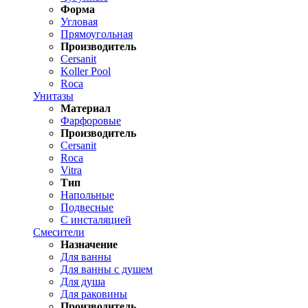
Форма
Угловая
Прямоугольная
Производитель
Cersanit
Koller Pool
Roca
Унитазы
Материал
Фарфоровые
Производитель
Cersanit
Roca
Vitra
Тип
Напольные
Подвесные
С инсталяцией
Смесители
Назначение
Для ванны
Для ванны с душем
Для душа
Для раковины
Производитель