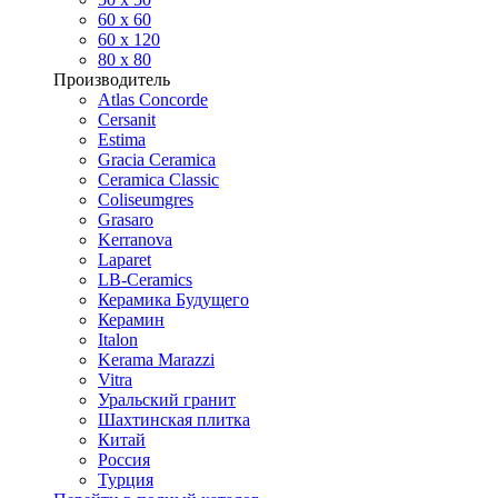
60 х 60
60 x 120
80 x 80
Производитель
Atlas Concorde
Cersanit
Estima
Gracia Ceramica
Ceramica Classic
Coliseumgres
Grasaro
Kerranova
Laparet
LB-Ceramics
Керамика Будущего
Керамин
Italon
Kerama Marazzi
Vitra
Уральский гранит
Шахтинская плитка
Китай
Россия
Турция