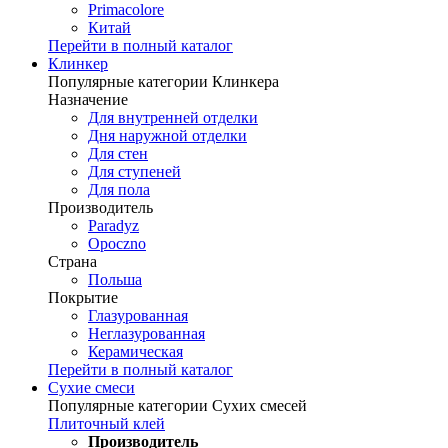
Primacolore
Китай
Перейти в полный каталог
Клинкер
Популярные категории Клинкера
Назначение
Для внутренней отделки
Дня наружной отделки
Для стен
Для ступеней
Для пола
Производитель
Paradyz
Opoczno
Страна
Польша
Покрытие
Глазурованная
Неглазурованная
Керамическая
Перейти в полный каталог
Сухие смеси
Популярные категории Сухих смесей
Плиточный клей
Производитель