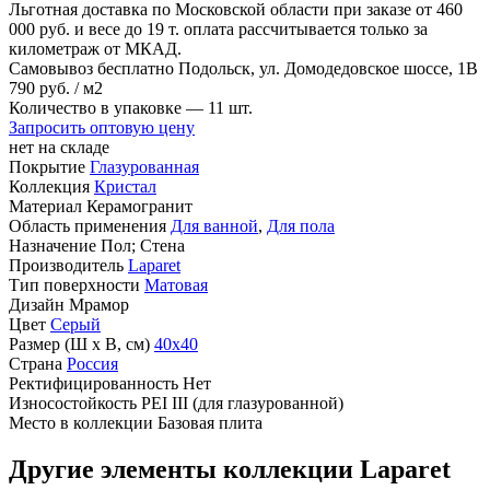
Льготная доставка по Московской области
при заказе от 460
000 руб. и весе до 19 т. оплата рассчитывается только за
километраж от МКАД.
Самовывоз бесплатно
Подольск, ул. Домодедовское шоссе, 1В
790
руб.
/ м2
Количество в упаковке —
11 шт.
Запросить оптовую цену
нет на складе
Покрытие
Глазурованная
Коллекция
Кристал
Материал
Керамогранит
Область применения
Для ванной
,
Для пола
Назначение
Пол; Стена
Производитель
Laparet
Тип поверхности
Матовая
Дизайн
Мрамор
Цвет
Серый
Размер (Ш х В, см)
40х40
Страна
Россия
Ректифицированность
Нет
Износостойкость
PEI III (для глазурованной)
Место в коллекции
Базовая плита
Другие элементы коллекции Laparet