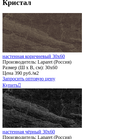
Кристал
настенная коричневый 30х60
Производитель:
Laparet (Россия)
Размер (Ш х В, см):
30х60
Цена
390
руб
.
/м2
Запросить оптовую цену
Купить

настенная чёрный 30х60
Производитель:
Laparet (Россия)