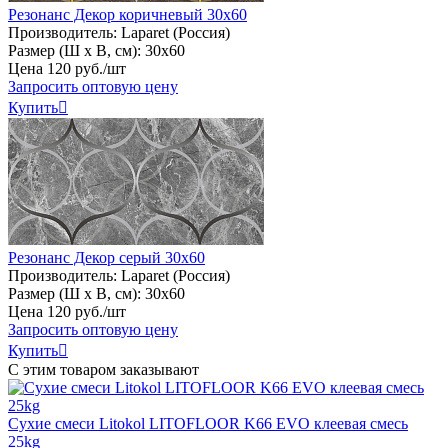
Резонанс Декор коричневый 30х60
Производитель:
Laparet (Россия)
Размер (Ш х В, см):
30х60
Цена
120
руб
.
/шт
Запросить оптовую цену
Купить

Резонанс Декор серый 30х60
Производитель:
Laparet (Россия)
Размер (Ш х В, см):
30х60
Цена
120
руб
.
/шт
Запросить оптовую цену
Купить

С этим товаром заказывают
Сухие смеси Litokol LITOFLOOR K66 EVO клеевая смесь
25kg