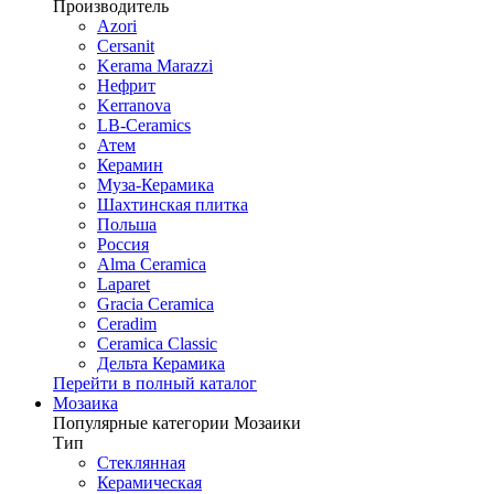
Производитель
Azori
Cersanit
Kerama Marazzi
Нефрит
Kerranova
LB-Ceramics
Атем
Керамин
Муза-Керамика
Шахтинская плитка
Польша
Россия
Alma Ceramica
Laparet
Gracia Ceramica
Ceradim
Ceramica Classic
Дельта Керамика
Перейти в полный каталог
Мозаика
Популярные категории Мозаики
Тип
Стеклянная
Керамическая