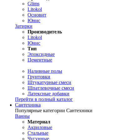
Glims
Litokol
Основит
Юнис
Затирки
Производитель
Litokol
Юнис
Тип
Эпоксидные
Цементные
Наливные полы
Грунтовки
Штукатурные смеси
Шпатлевочные смеси
Латексные добавки
Перейти в полный каталог
Сантехника
Популярные категории Сантехники
Ванны
Материал
Акриловые
Стальные
Чугунные