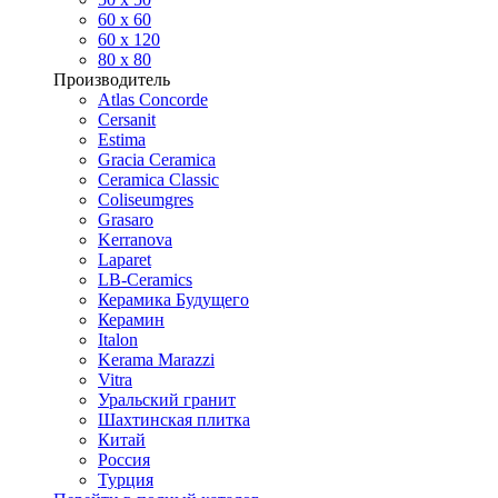
60 х 60
60 x 120
80 x 80
Производитель
Atlas Concorde
Cersanit
Estima
Gracia Ceramica
Ceramica Classic
Coliseumgres
Grasaro
Kerranova
Laparet
LB-Ceramics
Керамика Будущего
Керамин
Italon
Kerama Marazzi
Vitra
Уральский гранит
Шахтинская плитка
Китай
Россия
Турция