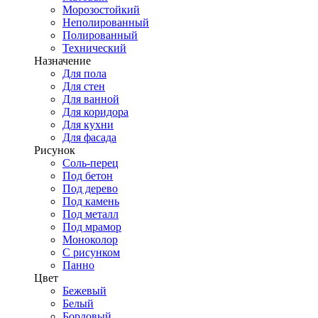
Морозостойкий
Неполированный
Полированный
Технический
Назначение
Для пола
Для стен
Для ванной
Для коридора
Для кухни
Для фасада
Рисунок
Соль-перец
Под бетон
Под дерево
Под камень
Под металл
Под мрамор
Моноколор
С рисунком
Панно
Цвет
Бежевый
Белый
Бордовый