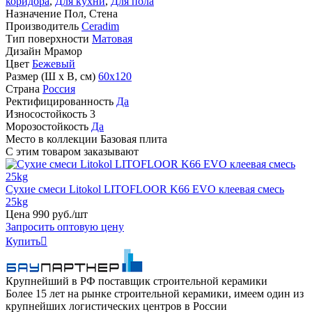
коридора
,
Для кухни
,
Для пола
Назначение
Пол, Стена
Производитель
Ceradim
Тип поверхности
Матовая
Дизайн
Мрамор
Цвет
Бежевый
Размер (Ш х В, см)
60х120
Страна
Россия
Ректифицированность
Да
Износостойкость
3
Морозостойкость
Да
Место в коллекции
Базовая плита
С этим товаром заказывают
Сухие смеси Litokol LITOFLOOR K66 EVO клеевая смесь
25kg
Цена
990
руб
.
/шт
Запросить оптовую цену
Купить

Крупнейший в РФ поставщик строительной керамики
Более 15 лет на рынке строительной керамики, имеем один из
крупнейших логистических центров в России