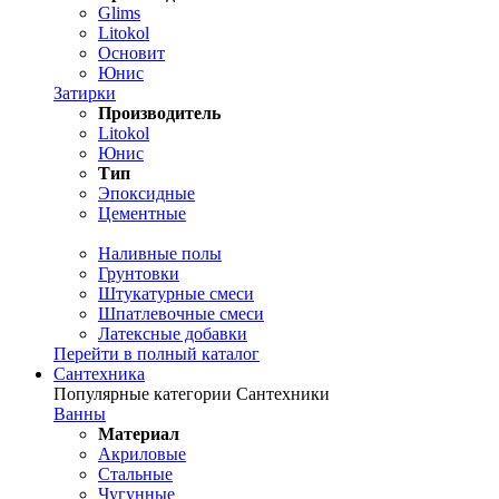
Glims
Litokol
Основит
Юнис
Затирки
Производитель
Litokol
Юнис
Тип
Эпоксидные
Цементные
Наливные полы
Грунтовки
Штукатурные смеси
Шпатлевочные смеси
Латексные добавки
Перейти в полный каталог
Сантехника
Популярные категории Сантехники
Ванны
Материал
Акриловые
Стальные
Чугунные