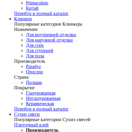
Primacolore
Китай
Перейти в полный каталог
Клинкер
Популярные категории Клинкера
Назначение
Для внутренней отделки
Дня наружной отделки
Для стен
Для ступеней
Для пола
Производитель
Paradyz
Opoczno
Страна
Польша
Покрытие
Глазурованная
Неглазурованная
Керамическая
Перейти в полный каталог
Сухие смеси
Популярные категории Сухих смесей
Плиточный клей
Производитель