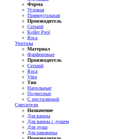
Форма
Угловая
Прямоугольная
Производитель
Cersanit
Koller Pool
Roca
Унитазы
Материал
Фарфоровые
Производитель
Cersanit
Roca
Vitra
Тип
Напольные
Подвесные
С инсталяцией
Смесители
Назначение
Для ванны
Для ванны с душем
Для душа
Для раковины
Производитель