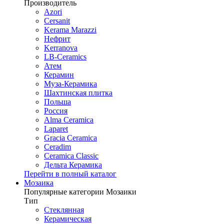
Производитель
Azori
Cersanit
Kerama Marazzi
Нефрит
Kerranova
LB-Ceramics
Атем
Керамин
Муза-Керамика
Шахтинская плитка
Польша
Россия
Alma Ceramica
Laparet
Gracia Ceramica
Ceradim
Ceramica Classic
Дельта Керамика
Перейти в полный каталог
Мозаика
Популярные категории Мозаики
Тип
Стеклянная
Керамическая