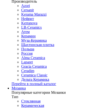
Производитель
Azori
Cersanit
Kerama Marazzi
Нефрит
Kerranova
LB-Ceramics
Атем
Керамин
Муза-Керамика
Шахтинская плитка
Польша
Россия
Alma Ceramica
Laparet
Gracia Ceramica
Ceradim
Ceramica Classic
Дельта Керамика
Перейти в полный каталог
Мозаика
Популярные категории Мозаики
Тип
Стеклянная
Керамическая