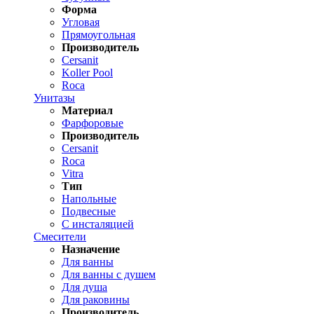
Форма
Угловая
Прямоугольная
Производитель
Cersanit
Koller Pool
Roca
Унитазы
Материал
Фарфоровые
Производитель
Cersanit
Roca
Vitra
Тип
Напольные
Подвесные
С инсталяцией
Смесители
Назначение
Для ванны
Для ванны с душем
Для душа
Для раковины
Производитель