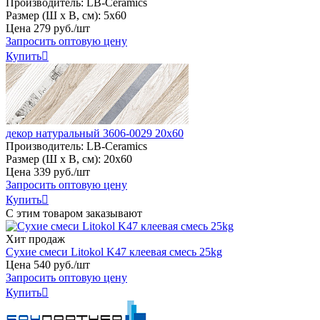
Производитель:
LB-Ceramics
Размер (Ш х В, см):
5х60
Цена
279
руб
.
/шт
Запросить оптовую цену
Купить

декор натуральный 3606-0029 20х60
Производитель:
LB-Ceramics
Размер (Ш х В, см):
20х60
Цена
339
руб
.
/шт
Запросить оптовую цену
Купить

С этим товаром заказывают
Хит продаж
Сухие смеси Litokol K47 клеевая смесь 25kg
Цена
540
руб
.
/шт
Запросить оптовую цену
Купить
