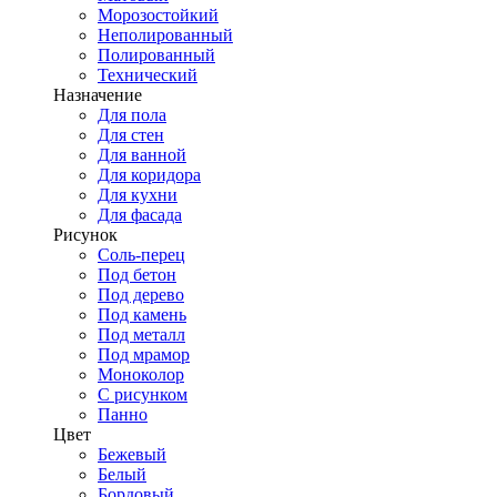
Морозостойкий
Неполированный
Полированный
Технический
Назначение
Для пола
Для стен
Для ванной
Для коридора
Для кухни
Для фасада
Рисунок
Соль-перец
Под бетон
Под дерево
Под камень
Под металл
Под мрамор
Моноколор
С рисунком
Панно
Цвет
Бежевый
Белый
Бордовый