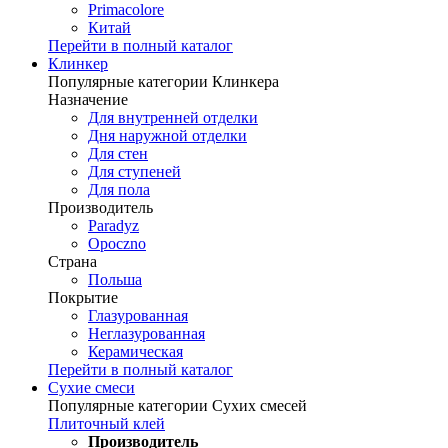
Primacolore
Китай
Перейти в полный каталог
Клинкер
Популярные категории Клинкера
Назначение
Для внутренней отделки
Дня наружной отделки
Для стен
Для ступеней
Для пола
Производитель
Paradyz
Opoczno
Страна
Польша
Покрытие
Глазурованная
Неглазурованная
Керамическая
Перейти в полный каталог
Сухие смеси
Популярные категории Сухих смесей
Плиточный клей
Производитель