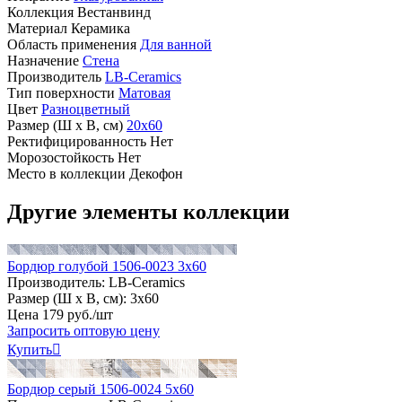
Коллекция
Вестанвинд
Материал
Керамика
Область применения
Для ванной
Назначение
Стена
Производитель
LB-Ceramics
Тип поверхности
Матовая
Цвет
Разноцветный
Размер (Ш х В, см)
20х60
Ректифицированность
Нет
Морозостойкость
Нет
Место в коллекции
Декофон
Другие элементы коллекции
Бордюр голубой 1506-0023 3x60
Производитель:
LB-Ceramics
Размер (Ш х В, см):
3х60
Цена
179
руб
.
/шт
Запросить оптовую цену
Купить

Бордюр серый 1506-0024 5x60