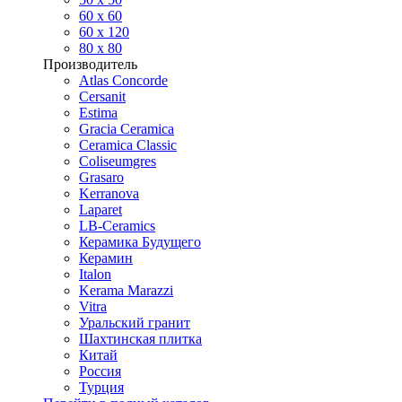
60 х 60
60 x 120
80 x 80
Производитель
Atlas Concorde
Cersanit
Estima
Gracia Ceramica
Ceramica Classic
Coliseumgres
Grasaro
Kerranova
Laparet
LB-Ceramics
Керамика Будущего
Керамин
Italon
Kerama Marazzi
Vitra
Уральский гранит
Шахтинская плитка
Китай
Россия
Турция