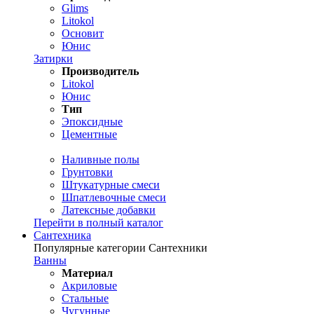
Glims
Litokol
Основит
Юнис
Затирки
Производитель
Litokol
Юнис
Тип
Эпоксидные
Цементные
Наливные полы
Грунтовки
Штукатурные смеси
Шпатлевочные смеси
Латексные добавки
Перейти в полный каталог
Сантехника
Популярные категории Сантехники
Ванны
Материал
Акриловые
Стальные
Чугунные