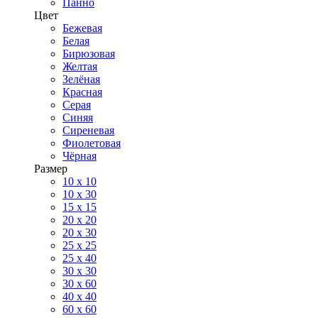
Панно
Цвет
Бежевая
Белая
Бирюзовая
Желтая
Зелёная
Красная
Серая
Синяя
Сиреневая
Фиолетовая
Чёрная
Размер
10 х 10
10 x 30
15 x 15
20 х 20
20 x 30
25 x 25
25 x 40
30 x 30
30 х 60
40 х 40
60 х 60