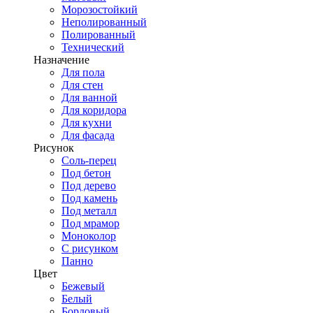
Морозостойкий
Неполированный
Полированный
Технический
Назначение
Для пола
Для стен
Для ванной
Для коридора
Для кухни
Для фасада
Рисунок
Соль-перец
Под бетон
Под дерево
Под камень
Под металл
Под мрамор
Моноколор
С рисунком
Панно
Цвет
Бежевый
Белый
Бордовый