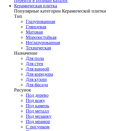
Перейти в полный каталог
Керамическая плитка
Популярные категории Керамической плитки
Тип
Глазурованная
Глянцевая
Матовая
Морозостойкая
Неглазурованная
Техническая
Назначение
Для пола
Для стен
Для ванной
Для коридора
Для кухни
Для фасада
Рисунок
Под дерево
Под кожу
Под камень
Под металл
Под мозаику
Под мрамор
С рисунком