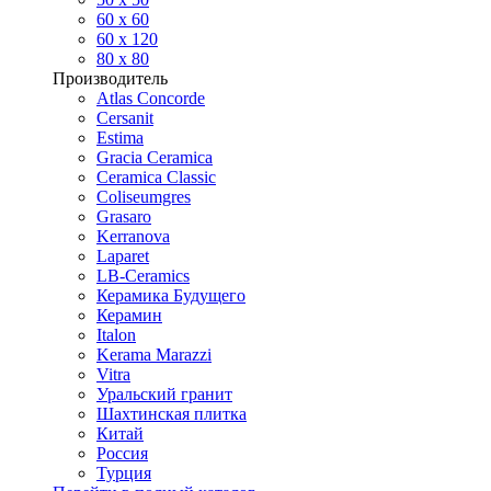
60 х 60
60 x 120
80 x 80
Производитель
Atlas Concorde
Cersanit
Estima
Gracia Ceramica
Ceramica Classic
Coliseumgres
Grasaro
Kerranova
Laparet
LB-Ceramics
Керамика Будущего
Керамин
Italon
Kerama Marazzi
Vitra
Уральский гранит
Шахтинская плитка
Китай
Россия
Турция