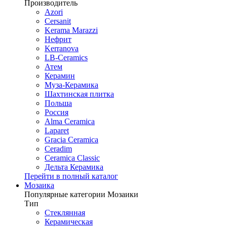
Производитель
Azori
Cersanit
Kerama Marazzi
Нефрит
Kerranova
LB-Ceramics
Атем
Керамин
Муза-Керамика
Шахтинская плитка
Польша
Россия
Alma Ceramica
Laparet
Gracia Ceramica
Ceradim
Ceramica Classic
Дельта Керамика
Перейти в полный каталог
Мозаика
Популярные категории Мозаики
Тип
Стеклянная
Керамическая