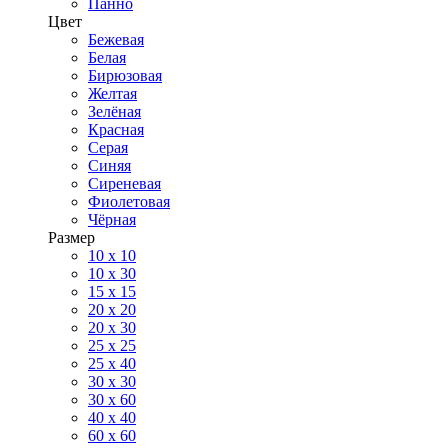
Панно
Цвет
Бежевая
Белая
Бирюзовая
Желтая
Зелёная
Красная
Серая
Синяя
Сиреневая
Фиолетовая
Чёрная
Размер
10 х 10
10 x 30
15 x 15
20 х 20
20 x 30
25 x 25
25 x 40
30 x 30
30 х 60
40 х 40
60 х 60