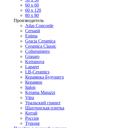
60 х 60
60 x 120
80 x 80
Производитель
Atlas Concorde
Cersanit
Estima
Gracia Ceramica
Ceramica Classic
Coliseumgres
Grasaro
Kerranova
Laparet
LB-Ceramics
Керамика Будущего
Керамин
Italon
Kerama Marazzi
Vitra
Уральский гранит
Шахтинская плитка
Китай
Россия
Турция