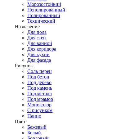
Морозостойкий
Неполированный
Полированный
Технический
Назначение
Для пола
Для стен
Для ванной
Для коридора
Для кухни
Для фасада
Рисунок
Соль-перец
Под бетон
Под дерево
Под камень
Под металл
Под мрамор
Моноколор
С рисунком
Панно
Цвет
Бежевый
Белый
Бордовый