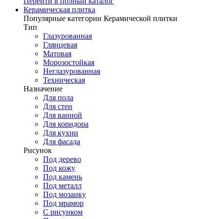
Перейти в полный каталог
Керамическая плитка
Популярные категории Керамической плитки
Тип
Глазурованная
Глянцевая
Матовая
Морозостойкая
Неглазурованная
Техническая
Назначение
Для пола
Для стен
Для ванной
Для коридора
Для кухни
Для фасада
Рисунок
Под дерево
Под кожу
Под камень
Под металл
Под мозаику
Под мрамор
С рисунком