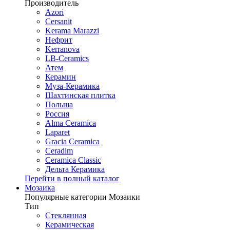
Производитель
Azori
Cersanit
Kerama Marazzi
Нефрит
Kerranova
LB-Ceramics
Атем
Керамин
Муза-Керамика
Шахтинская плитка
Польша
Россия
Alma Ceramica
Laparet
Gracia Ceramica
Ceradim
Ceramica Classic
Дельта Керамика
Перейти в полный каталог
Мозаика
Популярные категории Мозаики
Тип
Стеклянная
Керамическая