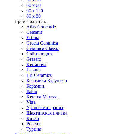
60 х 60
60 x 120
80 x 80
Производитель
Atlas Concorde
Cersanit
Estima
Gracia Ceramica
Ceramica Classic
Coliseumgres
Grasaro
Kerranova
Laparet
LB-Ceramics
Керамика Будущего
Керамин
Italon
Kerama Marazzi
Vitra
Уральский гранит
Шахтинская плитка
Китай
Россия
Турция