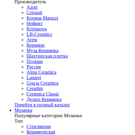
Производитель
Azori
Cersanit
Kerama Marazzi
Нефрит
Kerranova
LB-Ceramics
Атем
Керамин
Муза-Керамика
Шахтинская плитка
Польша
Россия
Alma Ceramica
Laparet
Gracia Ceramica
Ceradim
Ceramica Classic
Дельта Керамика
Перейти в полный каталог
Мозаика
Популярные категории Мозаики
Тип
Стеклянная
Керамическая