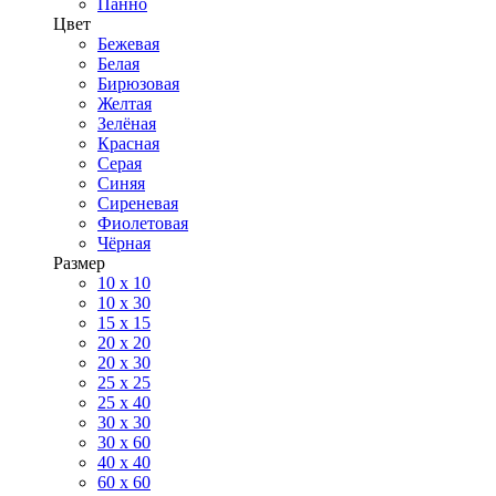
Панно
Цвет
Бежевая
Белая
Бирюзовая
Желтая
Зелёная
Красная
Серая
Синяя
Сиреневая
Фиолетовая
Чёрная
Размер
10 х 10
10 x 30
15 x 15
20 х 20
20 x 30
25 x 25
25 x 40
30 x 30
30 х 60
40 х 40
60 х 60