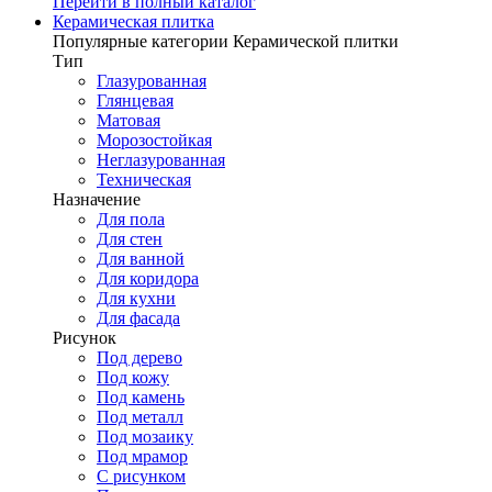
Перейти в полный каталог
Керамическая плитка
Популярные категории Керамической плитки
Тип
Глазурованная
Глянцевая
Матовая
Морозостойкая
Неглазурованная
Техническая
Назначение
Для пола
Для стен
Для ванной
Для коридора
Для кухни
Для фасада
Рисунок
Под дерево
Под кожу
Под камень
Под металл
Под мозаику
Под мрамор
С рисунком