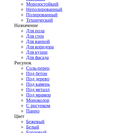
Морозостойкий
Неполированный
Полированный
Технический
Назначение
Для пола
Для стен
Для ванной
Для коридора
Для кухни
Для фасада
Рисунок
Соль-перец
Под бетон
Под дерево
Под камень
Под металл
Под мрамор
Моноколор
С рисунком
Панно
Цвет
Бежевый
Белый
Бордовый